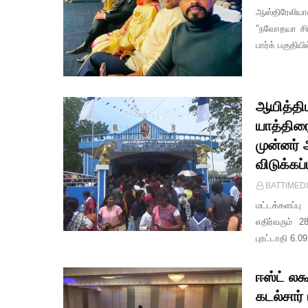
ஆஸ்திரேலியாவ
"நவோதயா சிட
பார்க் பகுதி
ஆயித்தி
யாத்திர
முன்னர்
விடுக்கப்
BATTIMED
மட்டக்களப்
எதிர்வரும் 
புரட்டாதி 6.0
ஈஸ்ட் லக
கடல்சார்