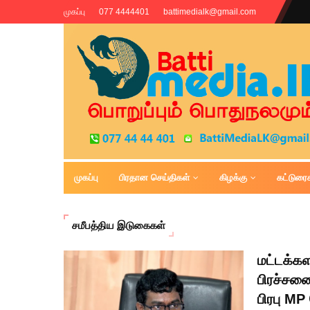
முகப்பு
077 4444401
battimedialk@gmail.com
முகப்பு
பிரதான செய்திகள்
கிழக்கு
கட்டுரை
Battimedia
சமீபத்திய இடுகைகள்
மட்டக்கள
பிரச்சனை
பிரபு MP 