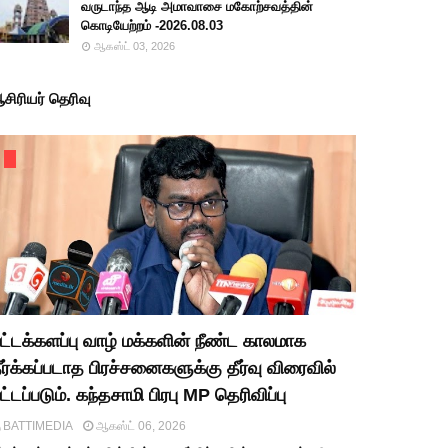
வருடாந்த ஆடி அமாவாசை மகோற்சவத்தின்
கொடியேற்றம் -2026.08.03
ஆகஸ்ட் 03, 2026
சிரியர் தெரிவு
ட்டக்களப்பு வாழ் மக்களின் நீண்ட காலமாக
ீர்க்கப்படாத பிரச்சனைகளுக்கு தீர்வு விரைவில்
ட்டப்படும். கந்தசாமி பிரபு MP தெரிவிப்பு
BATTIMEDIA
ஆகஸ்ட் 06, 2026