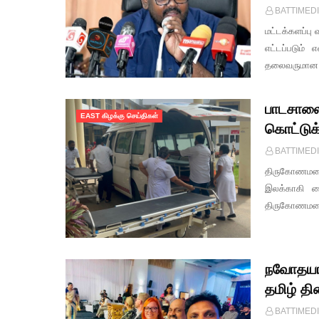
BATTIMED
மட்டக்களப்பு 
எட்டப்படும் 
தலைவருமான ம
பாடசாலை 
EAST கிழக்கு செய்திகள்
கொட்டுக
BATTIMED
திருகோணமலை 
இலக்காகி வை
திருகோணமலை 
நவோதயா 
தமிழ் தி
BATTIMED