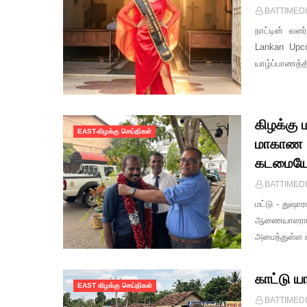
BATTIMED
நாட்டின் வள
Lankan Upco
யாழ்ப்பாணத்
கிழக்கு
EAST-கிழக்கு செய்திகள்
மாகாண 
கடமையேற
BATTIMED
மட்டு - துஷ
ஆணையாளராக 
அமைந்துள்ள 
காட்டு ய
EAST கிழக்கு செய்திகள்
BATTIMED