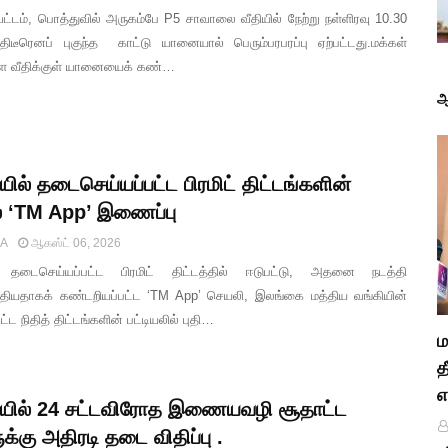
்டம், பொத்துவில் அருகம்பே P5 சாவாலை வீதியில் நேற்று நள்ளிரவு 10.30
ிடீரெனப் புகுந்த காட்டு யானையால் பெரும்பரபரப்பு ஏற்பட்டது.மக்கள்
ள்ள வீதிக்குள் யானையைக் கண்…
ஆ
ல் தடைசெய்யப்பட்ட பிரமிட் திட்டங்களின்
ல் ‘TM App’ இணைப்பு
IA
ஆகஸ்ட் 06, 2026
 தடைசெய்யப்பட்ட பிரமிட் திட்டத்தில் ஈடுபட்டு, அதனை நடத்தி
ுத்தியதாகக் கண்டறியப்பட்ட ‘TM App’ செயலி, இலங்கை மத்திய வங்கியின்
ட நிதித் திட்டங்களின் பட்டியலில் புதி…
ம
த
எ
ில் 24 சட்டவிரோத இணையவழி சூதாட்ட
்கு அதிரடி தடை விதிப்பு .