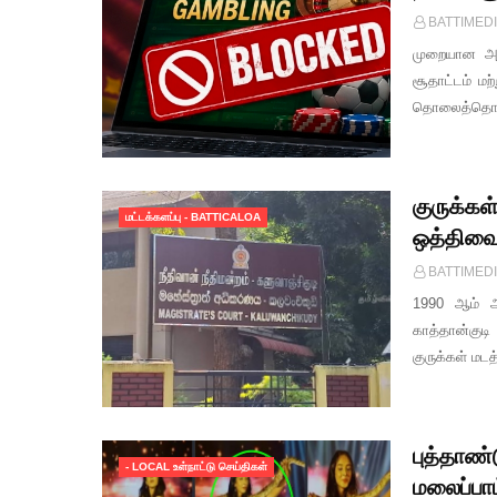
BATTIMED
முறையான அன
சூதாட்டம் ம
தொலைத்தொடர
குருக்கள
மட்டக்களப்பு - BATTICALOA
ஒத்திவைப
BATTIMED
1990 ஆம் ஆ
காத்தான்குடி
குருக்கள் மட
புத்தாண்
- LOCAL உள்நாட்டு செய்திகள்
மலைப்பா