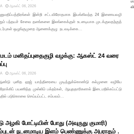
மட
IA
ஆகஸ்ட் 06, 2026
வி
ுமதிப்பத்திரங்கள் இன்றி சட்டவிரோதமாக இயங்கிவந்த 24 இணையவழி
ற்றும் பந்தயச் சேவை தளங்களை இலங்கைக்குள் உடனடியாக முடக்குவதற்குத்
்புகள் ஒழுங்குமுறை ஆணைக்குழு நடவடிக்கை…
்மடம் மனிதப்புதைகுழி வழக்கு: ஆகஸ்ட் 24 வரை
்பு
IA
ஆகஸ்ட் 06, 2026
ண்டு புனித ஹஜ் யாத்திரையை முடித்துக்கொண்டு கல்முனை வழியே
 நோக்கிப் பயணித்த முஸ்லிம் பக்தர்கள், ஆயுததாரிகளால் இடைமறிக்கப்பட்டு
த்தில் படுகொலை செய்யப்பட்ட சம்பவம்…
டு அழகி போட்டியின் போது (அவுருது குமாரி)
ம்புடன் நடனமாடிய இளம் பெண்ணுக்கு அபராதம் .