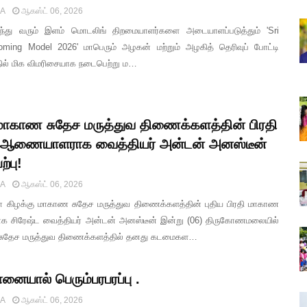
IA
ஆகஸ்ட் 06, 2026
ர்ந்து வரும் இளம் மொடலிங் திறமையாளர்களை அடையாளப்படுத்தும் 'Sri
ming Model 2026' மாபெரும் அழகன் மற்றும் அழகித் தெரிவுப் போட்டி
தில் மிக விமரிசையாக நடைபெற்று ம…
 மாகாண சுதேச மருத்துவ திணைக்களத்தின் பிரதி
ஆணையாளராக வைத்தியர் அன்டன் அனஸ்டீன்
்பு!
IA
ஆகஸ்ட் 06, 2026
ாரா கிழக்கு மாகாண சுதேச மருத்துவ திணைக்களத்தின் புதிய பிரதி மாகாண
சிரேஷ்ட வைத்தியர் அன்டன் அனஸ்டீன் இன்று (06) திருகோணமலையில்
சுதேச மருத்துவ திணைக்களத்தில் தனது கடமைகள…
ானையால் பெரும்பரபரப்பு .
IA
ஆகஸ்ட் 06, 2026