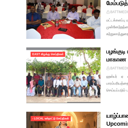
மேம்படுத
BATTIMED
மட்டக்களப்பு
முன்னேற்றத்த
சுற்றுலாத்த
பழங்குடி
EAST கிழக்கு செய்திகள்
மாகாண 
BATTIMED
ஹஸ்பர் ஏ எ
பாரம்பரியத்
செய்யப்படும் 
யாழ்ப்ப
- LOCAL உள்நாட்டு செய்திகள்
Upcomin