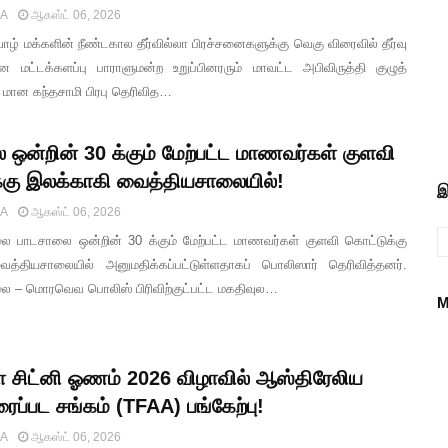
IA
ஆகஸ்ட் 06, 2026
வாழ் மக்களின் நீண்டகால தீர்வில்லா பிரச்சனைகளுக்கு வெகு விரைவில் தீர்வு
என மட்டக்களப்பு பாராளுமன்ற உறுப்பினரரும் மாவட்ட அபிவிருத்தி குழுத்
ான கந்தசாமி பிரபு தெரிவித…
ஒன்றின் 30 க்கும் மேற்பட்ட மாணவர்கள் குளவி
்கு இலக்காகி வைத்தியசாலையில்!
இ
IA
ஆகஸ்ட் 06, 2026
பாடசாலை ஒன்றின் 30 க்கும் மேற்பட்ட மாணவர்கள் குளவி கொட்டுக்கு
த்தியசாலையில் அனுமதிக்கப்பட்டுள்ளதாகப் பொலிஸார் தெரிவித்தனர்.
– மொரவெவ பொலிஸ் பிரிவிற்குட்பட்ட மகதிவுல…
M
சிட்னி ஓணம் 2026 விழாவில் ஆஸ்திரேலிய
ரைப்பட சங்கம் (TFAA) பங்கேற்பு!
IA
ஆகஸ்ட் 06, 2026