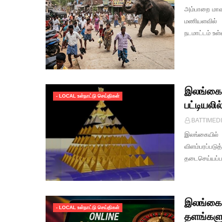
அம்பாறை மாவட
மணியளவில் த
நடமாட்டம் உ
இலங்கையி
- LOCAL உள்நாட்டு செய்திகள்
பட்டியலி
BATTIMED
இலங்கையில்
விளம்பரப்பட
தடைசெய்யப்பட்
இலங்கைய
- LOCAL உள்நாட்டு செய்திகள்
தளங்களுக