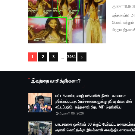
BATTIMED
புத்தாண்டு அ
பெண் மற்றும்
பிரதம நீதவான
...
1
2
3
3464
இவற்றை வாசித்தீர்களா?
மட்டக்களப்பு வாழ் மக்களின் நீண்ட காலமாக
தீர்க்கப்படாத பிரச்சனைகளுக்கு தீர்வு விரைவில்
எட்டப்படும். கந்தசாமி பிரபு MP தெரிவிப்பு
ஆவணி 06, 2026
பாடசாலை ஒன்றின் 30 க்கும் மேற்பட்ட மாணவர்கள
குளவி கொட்டுக்கு இலக்காகி வைத்தியசாலையில்