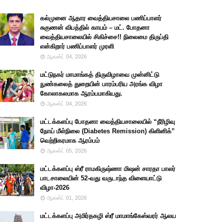
கல்முனை ஆதார வைத்தியசாலை பணிப்பாளர்
சுகுணன் விபத்தில் காயம் – மட். போதனா
வைத்தியசாலையில் சிகிச்சை!! நிலைமை திருப்தி
என்கிறார் பணிப்பாளர் முரளி
ஆகஸ்ட் 04, 2026
மட்டுநகர் மாமாங்கத் திருவிழாவை முன்னிட்டு
நுண்கலைத் துறையின் பாரம்பரிய அரங்க விழா
கோலாகலமாக ஆரம்பமாகியது.
ஆகஸ்ட் 04, 2026
மட்டக்களப்பு போதனா வைத்தியசாலையில் “நீரிழிவு
நோய் மீள்நிலை (Diabetes Remission) கிளினிக்”
வெற்றிகரமாக ஆரம்பம்
ஆகஸ்ட் 05, 2026
மட்டக்களப்பு ஸ்ரீ ராமகிருஷ்ணா மிஷன் சாரதா பாலர்
பாடசாலையின் 52-வது வருடாந்த விளையாட்டு
விழா-2026
ஆகஸ்ட் 01, 2026
மட்டக்களப்பு அமிர்தகழி ஸ்ரீ மாமாங்கேஸ்வரர் ஆலய