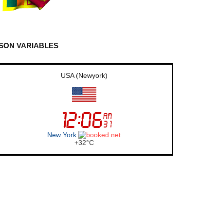
SON VARIABLES
UK (London)
London
+
21°
C