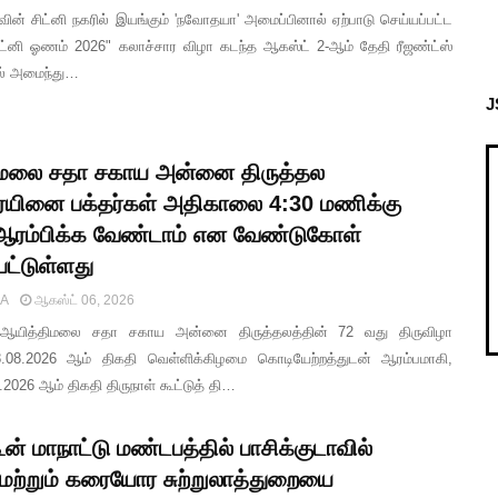
ின் சிட்னி நகரில் இயங்கும் 'நவோதயா' அமைப்பினால் ஏற்பாடு செய்யப்பட்ட
்னி ஓணம் 2026" கலாச்சார விழா கடந்த ஆகஸ்ட் 2-ஆம் தேதி ரீஜண்ட்ஸ்
யில் அமைந்து…
J
மலை சதா சகாய அன்னை திருத்தல
ையினை பக்தர்கள் அதிகாலை 4:30 மணிக்கு
 ஆரம்பிக்க வேண்டாம் என வேண்டுகோள்
பட்டுள்ளது
IA
ஆகஸ்ட் 06, 2026
பு ஆயித்திமலை சதா சகாய அன்னை திருத்தலத்தின் 72 வது திருவிழா
28.08.2026 ஆம் திகதி வெள்ளிக்கிழமை கொடியேற்றத்துடன் ஆரம்பமாகி,
9.2026 ஆம் திகதி திருநாள் கூட்டுத் தி…
ூன் மாநாட்டு மண்டபத்தில் பாசிக்குடாவில்
 மற்றும் கரையோர சுற்றுலாத்துறையை