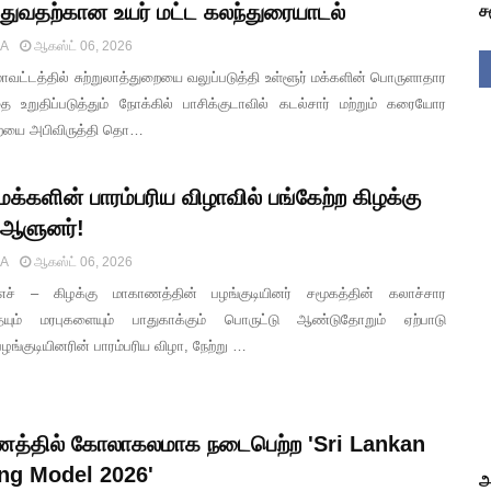
்துவதற்கான உயர் மட்ட கலந்துரையாடல்
ச
IA
ஆகஸ்ட் 06, 2026
 மாவட்டத்தில் சுற்றுலாத்துறையை வலுப்படுத்தி உள்ளூர் மக்களின் பொருளாதார
ை உறுதிப்படுத்தும் நோக்கில் பாசிக்குடாவில் கடல்சார் மற்றும் கரையோர
ுறையை அபிவிருத்தி தொ…
 மக்களின் பாரம்பரிய விழாவில் பங்கேற்ற கிழக்கு
ஆளுனர்!
IA
ஆகஸ்ட் 06, 2026
ச் – கிழக்கு மாகாணத்தின் பழங்குடியினர் சமூகத்தின் கலாச்சார
தையும் மரபுகளையும் பாதுகாக்கும் பொருட்டு ஆண்டுதோறும் ஏற்பாடு
பழங்குடியினரின் பாரம்பரிய விழா, நேற்று …
ாணத்தில் கோலாகலமாக நடைபெற்ற 'Sri Lankan
g Model 2026'
அ