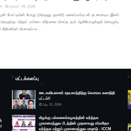
IA
ஆகஸ்ட் 06, 2026
ழகி போட்டியின் போது (அவுருது குமாரி) மலைப்பாம்புடன் நடனமாடிய இளம்
 அவருக்கு அந்தப் பாம்பை விற்பனை செய்த நபர் ஆகியோருக்குக் கொழும்பு
் நீதிமன்றம் அபராதம் வ…
மட்டக்களப்பு
ஊடகவியலாளர் உதயகாந்திற்கு கௌரவ கலாநிதி
பட்டம்!!
ஆடி 21, 2026
கிழக்கு பல்கலைக்கழகத்தின் வர்த்தக
்
முகாமைத்துவ பீடத்தின் முதலாவது சர்வதேச
!
வர்த்தக மற்றும் முகாமைத்துவ மாநாடு - ICCM