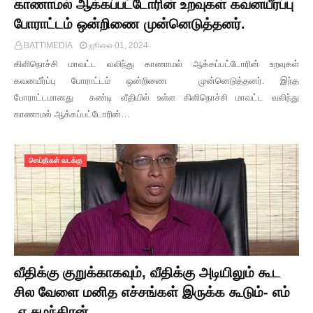
காணாமல் ஆக்கப்பட்டோரின் உறவுகள் கவனயீர்ப்பு
போராட்டம் ஒன்றிணை முன்னெடுத்தனர்.
BATTIMEDIA
ஜூலை 01, 2024
கிளிநொச்சி மாவட்ட வலிந்து காணாமல் ஆக்கப்பட்டோரின் உறவுகள்
கவனயீர்ப்பு போராட்டம் ஒன்றிணை முன்னெடுத்தனர். இந்த
போராட்டமானது கண்டி வீதியில் உள்ள கிளிநொச்சி மாவட்ட வலிந்து
காணாமல் ஆக்கப்பட்டோரின்…
செய்திகள் வடக்கு
வீதிக்கு குறுக்காகவும், வீதிக்கு அடியிலும் கூட
சில வேளை மனித எச்சங்கள் இருக்க கூடும்- எம்
.ஏ.சுமந்திரன்