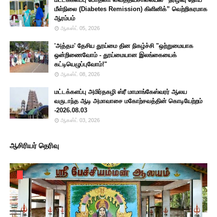
மீள்நிலை (Diabetes Remission) கிளினிக்” வெற்றிகரமாக
ஆரம்பம்
ஆகஸ்ட் 05, 2026
'அத்தம' தேசிய தூய்மை தின நிகழ்ச்சி "ஒற்றுமையாக
ஒன்றிணைவோம் - தூய்மையான இலங்கையைக்
கட்டியெழுப்புவோம்!"
ஆகஸ்ட் 08, 2026
மட்டக்களப்பு அமிர்தகழி ஸ்ரீ மாமாங்கேஸ்வரர் ஆலய
வருடாந்த ஆடி அமாவாசை மகோற்சவத்தின் கொடியேற்றம்
-2026.08.03
ஆகஸ்ட் 03, 2026
ஆசிரியர் தெரிவு