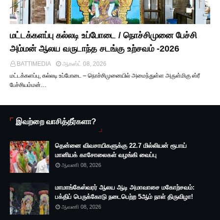
மட்டக்களப்பு கல்லடி உப்போடை / நொச்சிமுனை பேச்சி
அம்மன் ஆலய வருடாந்த சடங்கு உற்சவம் -2026
BATTIMEDIA
ஆகஸ்ட் 08, 2026
மட்டக்களப்பு, கல்லடி உப்போடை – நொச்சிமுனையில் அமைந்துள்ள அருள்மிகு ஸ்ரீ
பேச்சியம்மன்…
இவற்றை வாசித்தீர்களா?
தென்னை விவசாயிகளுக்கு 22.7 மில்லியன் ரூபாய்
மானியக் காசோலைகள் வழங்கி வைப்பு
ஆவணி 08, 2026
மாமாங்கேஸ்வரர் ஆலய ஆடி அமாவாசை மகோற்சவம்:
பக்திப் பெருக்கோடு நடைபெற்ற 5ஆம் நாள் திருவிழா!
ஆவணி 08, 2026