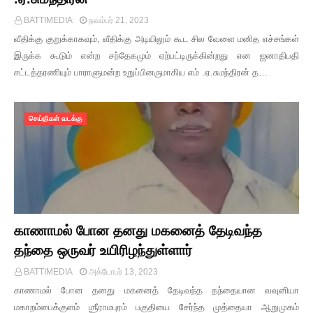
BATTIMEDIA
நவம்பர் 21, 2023
வீதிக்கு குறுக்காகவும், வீதிக்கு அடியிலும் கூட சில வேளை மனித எச்சங்கள்
இருக்க கூடும் என்ற சந்தேகமும் ஏற்பட்டிருக்கின்றது என ஜனாதிபதி
சட்டத்தரணியும் பாராளுமன்ற உறுப்பினருமாகிய எம் .ஏ.சுமந்திரன் த…
செய்திகள் வடக்கு
காணாமல் போன தனது மகனைத் தேடிவந்த
தந்தை ஒருவர் உயிரிழந்துள்ளார்
BATTIMEDIA
அக்டோபர் 13, 2023
காணாமல் போன தனது மகனைத் தேடிவந்த தந்தையான வவுனியா
மகாறம்பைக்குளம் ஶ்ரீராமபுரம் பகுதியை சேர்ந்த முத்தையா ஆறுமுகம்