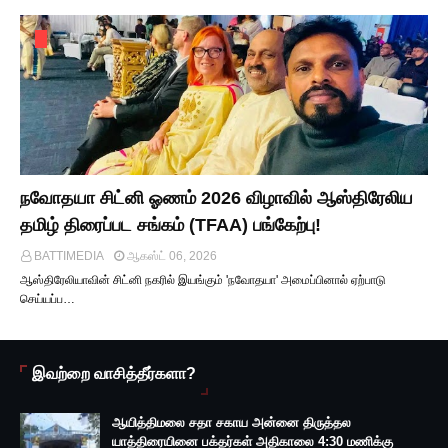
நவோதயா சிட்னி ஓணம் 2026 விழாவில் ஆஸ்திரேலிய
தமிழ் திரைப்பட சங்கம் (TFAA) பங்கேற்பு!
BATTIMEDIA
ஆகஸ்ட் 06, 2026
ஆஸ்திரேலியாவின் சிட்னி நகரில் இயங்கும் 'நவோதயா' அமைப்பினால் ஏற்பாடு
செய்யப்ப…
இவற்றை வாசித்தீர்களா?
ஆயித்திமலை சதா சகாய அன்னை திருத்தல
யாத்திரையினை பக்தர்கள் அதிகாலை 4:30 மணிக்கு