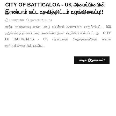
CITY OF BATTICALOA - UK அமைப்பினரின்
இரண்டாம் கட்ட உதவித்திட்டம் வழங்கிவைப்பு!!
Thaayman
ஜனவரி 26, 2024
சீரற்ற காலநிலையுடனான மழை வெள்ளம் காரணமாக பாதிக்கப்பட்ட 100
குடும்பங்களுக்கான உலர் உணவுப்பொதிகள் வழங்கி வைக்கப்பட்டது. CITY
OF BATTICALOA - UK ஏற்பாட்டிலும் அனுசரணையிலும், தாயக
தன்னார்வலர்களின் உதவிய…
பழைய இடுகைகள்