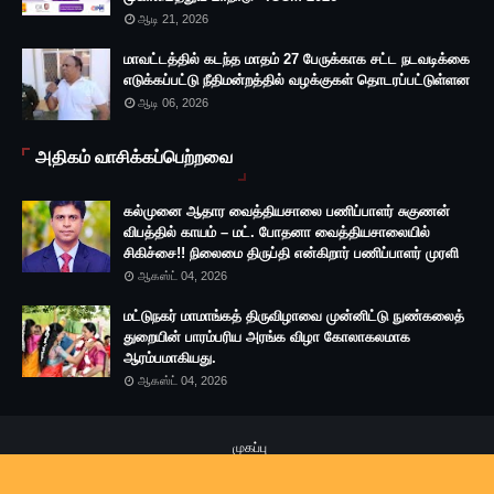
ஆடி 21, 2026
மாவட்டத்தில் கடந்த மாதம் 27 பேருக்காக சட்ட நடவடிக்கை
எடுக்கப்பட்டு நீதிமன்றத்தில் வழக்குகள் தொடரப்பட்டுள்ளன
ஆடி 06, 2026
அதிகம் வாசிக்கப்பெற்றவை
கல்முனை ஆதார வைத்தியசாலை பணிப்பாளர் சுகுணன்
விபத்தில் காயம் – மட். போதனா வைத்தியசாலையில்
சிகிச்சை!! நிலைமை திருப்தி என்கிறார் பணிப்பாளர் முரளி
ஆகஸ்ட் 04, 2026
மட்டுநகர் மாமாங்கத் திருவிழாவை முன்னிட்டு நுண்கலைத்
துறையின் பாரம்பரிய அரங்க விழா கோலாகலமாக
ஆரம்பமாகியது.
ஆகஸ்ட் 04, 2026
முகப்பு
Copyright ©
2026
Battimedia
|
Designed by: Mathan