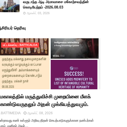
வருடாந்த ஆடி அமாவாசை மகோற்சவத்தின்
கொடியேற்றம் -2026.08.03
ஆகஸ்ட் 03, 2026
சிரியர் தெரிவு
மட்டக்களப்பு - BATTICALOA
மகாலத்தில் மருத்துவிச்சி முறையினை மீளக்
ொண்டுவருதலும் அதன் முக்கியத்துவமும்.
BATTIMEDIA
ஆகஸ்ட் 08, 2026
ூன்றாவது கண் உள்ளூர் அறிவு திறன் செயற்பாடுகளுக்கான நண்பர்கள்
ுழாம். மனிதர் அவர்…