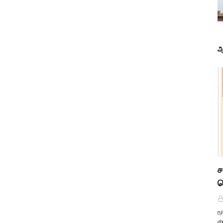
ஆ
ச
க
ம
க