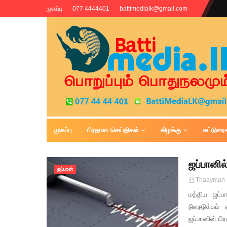
முகப்பு
077 4444401
battimedialk@gmail.com
முகப்பு
பிரதான செய்திகள்
கிழக்கு
கட்டுரை
Battimedia
ஜப்பானில
ஜப்பான்
Thaayman
மத்திய ஜப்ப
நிலநடுக்கம்
ஜப்பானின் ப