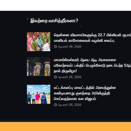
இவற்றை வாசித்தீர்களா?
தென்னை விவசாயிகளுக்கு 22.7 மில்லியன் ரூபாய
மானியக் காசோலைகள் வழங்கி வைப்பு
ஆவணி 08, 2026
மாமாங்கேஸ்வரர் ஆலய ஆடி அமாவாசை
மகோற்சவம்: பக்திப் பெருக்கோடு நடைபெற்ற 5ஆம
நாள் திருவிழா!
ஆவணி 08, 2026
மட்டக்களப்பு மாவட்டத்தில் அமைந்துள்ள
கண்டியனாறு குளத்தை அபிவிருத்தி
செய்வதற்கான கள விஜயம்
ஆவணி 08, 2026
Copyright ©
2026
Battimedia
|
Designed by: Mathan