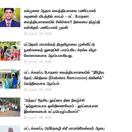
கல்முனை ஆதார வைத்தியசாலை பணிப்பாளர்
சுகுணன் விபத்தில் காயம் – மட். போதனா
வைத்தியசாலையில் சிகிச்சை!! நிலைமை திருப்தி
என்கிறார் பணிப்பாளர் முரளி
ஆகஸ்ட் 04, 2026
மட்டுநகர் மாமாங்கத் திருவிழாவை முன்னிட்டு
நுண்கலைத் துறையின் பாரம்பரிய அரங்க விழா
கோலாகலமாக ஆரம்பமாகியது.
ஆகஸ்ட் 04, 2026
மட்டக்களப்பு போதனா வைத்தியசாலையில் “நீரிழிவு
நோய் மீள்நிலை (Diabetes Remission) கிளினிக்”
வெற்றிகரமாக ஆரம்பம்
ஆகஸ்ட் 05, 2026
'அத்தம' தேசிய தூய்மை தின நிகழ்ச்சி
"ஒற்றுமையாக ஒன்றிணைவோம் - தூய்மையான
இலங்கையைக் கட்டியெழுப்புவோம்!"
ஆகஸ்ட் 08, 2026
மட்டக்களப்பு அமிர்தகழி ஸ்ரீ மாமாங்கேஸ்வரர் ஆலய