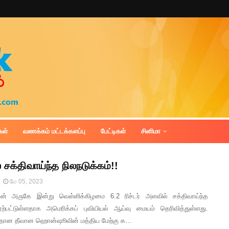
கள்
வணக்கம் மட்டக்களப்பு
பேட்டிகள்
சினிமா
் சக்திவாய்ந்த நிலநடுக்கம்!!
மே 05, 2023
ான் அருகே இன்று வெள்ளிக்கிழமை 6.2 ரிச்டர் அளவில் சக்திவாய்ந்த
 ஏற்பட்டுள்ளதாக அமெரிக்கப் புவியியல் ஆய்வு மையம் தெரிவித்துள்ளது.
ிரதான தீவான ஹொன்ஷூவின் மத்திய மேற்கு க…