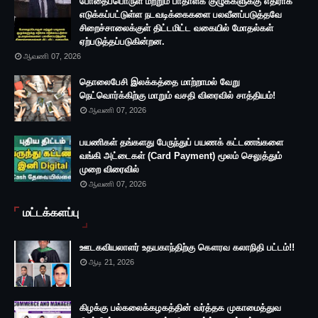
போதைப்பொருள் மற்றும் பாதாளக் குழுக்களுக்கு எதிராக
எடுக்கப்பட்டுள்ள நடவடிக்கைகளை பலவீனப்படுத்தவே
சிறைச்சாலைக்குள் திட்டமிட்ட வகையில் மோதல்கள்
ஏற்படுத்தப்படுகின்றன.
ஆவணி 07, 2026
தொலைபேசி இலக்கத்தை மாற்றாமல் வேறு
நெட்வொர்க்கிற்கு மாறும் வசதி விரைவில் சாத்தியம்!
ஆவணி 07, 2026
பயணிகள் தங்களது பேருந்துப் பயணக் கட்டணங்களை
வங்கி அட்டைகள் (Card Payment) மூலம் செலுத்தும்
முறை விரைவில்
ஆவணி 07, 2026
மட்டக்களப்பு
ஊடகவியலாளர் உதயகாந்திற்கு கௌரவ கலாநிதி பட்டம்!!
ஆடி 21, 2026
கிழக்கு பல்கலைக்கழகத்தின் வர்த்தக முகாமைத்துவ