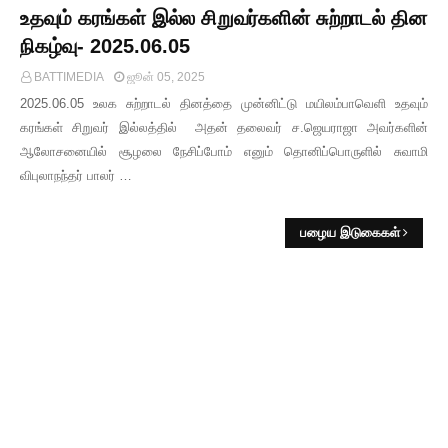
உதவும் கரங்கள் இல்ல சிறுவர்களின் சுற்றாடல் தின
நிகழ்வு- 2025.06.05
BATTIMEDIA
ஜூன் 05, 2025
2025.06.05 உலக சுற்றாடல் தினத்தை முன்னிட்டு மயிலம்பாவெளி உதவும்
கரங்கள் சிறுவர் இல்லத்தில் அதன் தலைவர் ச.ஜெயராஜா அவர்களின்
ஆலோசனையில் சூழலை நேசிப்போம் எனும் தொனிப்பொருளில் சுவாமி
விபுலாநந்தர் பாலர் …
பழைய இடுகைகள்