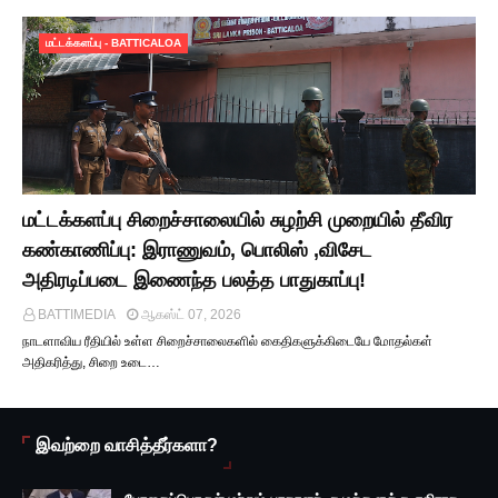
மட்டக்களப்பு - BATTICALOA
மட்டக்களப்பு சிறைச்சாலையில் சுழற்சி முறையில் தீவிர
கண்காணிப்பு: இராணுவம், பொலிஸ் ,விசேட
அதிரடிப்படை இணைந்த பலத்த பாதுகாப்பு!
BATTIMEDIA
ஆகஸ்ட் 07, 2026
நாடளாவிய ரீதியில் உள்ள சிறைச்சாலைகளில் கைதிகளுக்கிடையே மோதல்கள்
அதிகரித்து, சிறை உடை…
இவற்றை வாசித்தீர்களா?