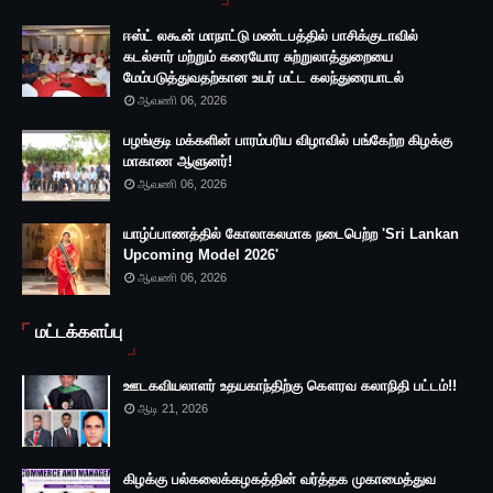
ஈஸ்ட் லகூன் மாநாட்டு மண்டபத்தில் பாசிக்குடாவில்
கடல்சார் மற்றும் கரையோர சுற்றுலாத்துறையை
மேம்படுத்துவதற்கான உயர் மட்ட கலந்துரையாடல்
ஆவணி 06, 2026
பழங்குடி மக்களின் பாரம்பரிய விழாவில் பங்கேற்ற கிழக்கு
மாகாண ஆளுனர்!
ஆவணி 06, 2026
யாழ்ப்பாணத்தில் கோலாகலமாக நடைபெற்ற 'Sri Lankan
Upcoming Model 2026'
ஆவணி 06, 2026
மட்டக்களப்பு
ஊடகவியலாளர் உதயகாந்திற்கு கௌரவ கலாநிதி பட்டம்!!
ஆடி 21, 2026
கிழக்கு பல்கலைக்கழகத்தின் வர்த்தக முகாமைத்துவ