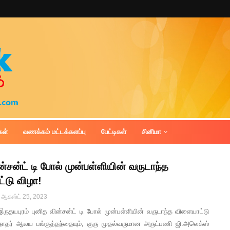
கள்
வணக்கம் மட்டக்களப்பு
பேட்டிகள்
சினிமா
ன்சன்ட் டி போல் முன்பள்ளியின் வருடாந்த
்டு விழா!
ஆகஸ்ட் 25, 2023
 இருதயபுரம் புனித வின்சன்ட் டி போல் முன்பள்ளியின் வருடாந்த விளையாட்டு
ாதர் ஆலய பங்குத்தந்தையும், குரு முதல்வருமான அருட்பணி ஜி.அலெக்ஸ்