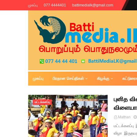
முகப்பு
077 4444401
battimedialk@gmail.com
முகப்பு
பிரதான செய்திகள்
கிழக்கு
கட்டுரை
Battimedia
புனித வி
மட்டக்களப்பு
விளையாட
Mathan
மட்டக்களப்பு
விழா இருதயந