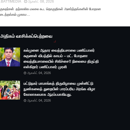
BATTIMEDIA
ஆகஸ்ட் 08, 2026
.குகதர்சன் தற்காலிக மலசல கூட தொகுதிகள் அனர்த்தங்களின் போதான
டைத்தங்கல் முகாம…
அதிகம் வாசிக்கப்பெற்றவை
கல்முனை ஆதார வைத்தியசாலை பணிப்பாளர்
சுகுணன் விபத்தில் காயம் – மட். போதனா
வைத்தியசாலையில் சிகிச்சை!! நிலைமை திருப்தி
என்கிறார் பணிப்பாளர் முரளி
ஆகஸ்ட் 04, 2026
மட்டுநகர் மாமாங்கத் திருவிழாவை முன்னிட்டு
நுண்கலைத் துறையின் பாரம்பரிய அரங்க விழா
கோலாகலமாக ஆரம்பமாகியது.
ஆகஸ்ட் 04, 2026