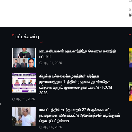
ந
இ
மட்டக்களப்பு
ஊடகவியலாளர் உதயகாந்திற்கு கௌரவ கலாநிதி
பட்டம்!!
ஆடி 21, 2026
கிழக்கு பல்கலைக்கழகத்தின் வர்த்தக
முகாமைத்துவ பீடத்தின் முதலாவது சர்வதேச
வர்த்தக மற்றும் முகாமைத்துவ மாநாடு - ICCM
2026
ஆடி 21, 2026
0
மாவட்டத்தில் கடந்த மாதம் 27 பேருக்காக சட்ட
நடவடிக்கை எடுக்கப்பட்டு நீதிமன்றத்தில் வழக்குகள்
தொடரப்பட்டுள்ளன
ஆடி 06, 2026