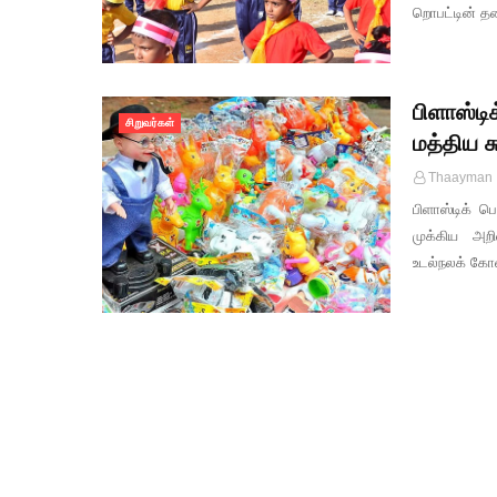
றொபட்டின் 
பிளாஸ்ட
சிறுவர்கள்
மத்திய ச
Thaayman
பிளாஸ்டிக் ப
முக்கிய அறி
உடல்நலக் கோ