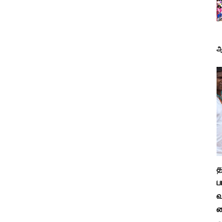
ஆ
த
ப
வ
க