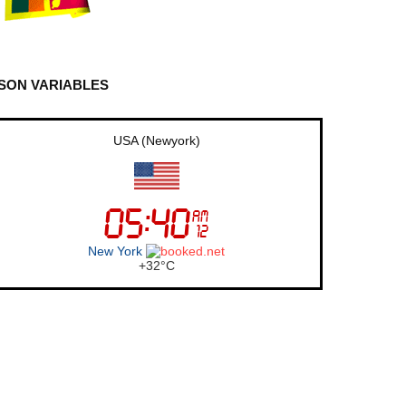
SON VARIABLES
UK (London)
London
+
24°
C