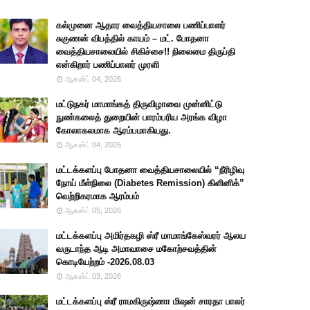
கல்முனை ஆதார வைத்தியசாலை பணிப்பாளர்
சுகுணன் விபத்தில் காயம் – மட். போதனா
வைத்தியசாலையில் சிகிச்சை!! நிலைமை திருப்தி
என்கிறார் பணிப்பாளர் முரளி
ஆகஸ்ட் 04, 2026
மட்டுநகர் மாமாங்கத் திருவிழாவை முன்னிட்டு
நுண்கலைத் துறையின் பாரம்பரிய அரங்க விழா
கோலாகலமாக ஆரம்பமாகியது.
ஆகஸ்ட் 04, 2026
மட்டக்களப்பு போதனா வைத்தியசாலையில் “நீரிழிவு
நோய் மீள்நிலை (Diabetes Remission) கிளினிக்”
வெற்றிகரமாக ஆரம்பம்
ஆகஸ்ட் 05, 2026
மட்டக்களப்பு அமிர்தகழி ஸ்ரீ மாமாங்கேஸ்வரர் ஆலய
வருடாந்த ஆடி அமாவாசை மகோற்சவத்தின்
கொடியேற்றம் -2026.08.03
ஆகஸ்ட் 03, 2026
மட்டக்களப்பு ஸ்ரீ ராமகிருஷ்ணா மிஷன் சாரதா பாலர்