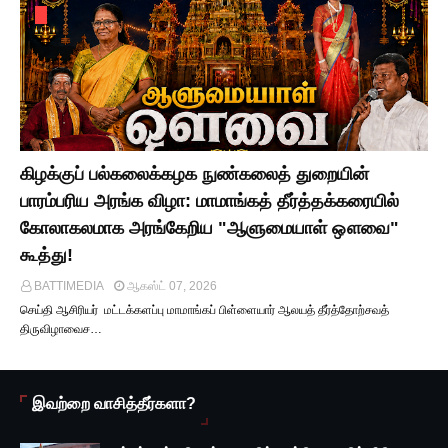
கிழக்குப் பல்கலைக்கழக நுண்கலைத் துறையின்
பாரம்பரிய அரங்க விழா: மாமாங்கத் தீர்த்தக்கரையில்
கோலாகலமாக அரங்கேறிய "ஆளுமையாள் ஔவை"
கூத்து!
BATTIMEDIA
ஆகஸ்ட் 07, 2026
செய்தி ஆசிரியர் மட்டக்களப்பு மாமாங்கப் பிள்ளையார் ஆலயத் தீர்த்தோற்சவத்
திருவிழாவைச…
இவற்றை வாசித்தீர்களா?