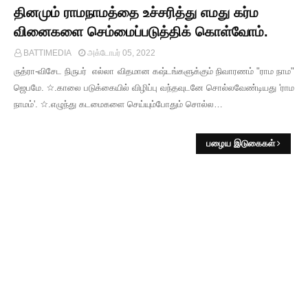
தினமும் ராமநாமத்தை உச்சரித்து எமது கர்ம
வினைகளை செம்மைப்படுத்திக் கொள்வோம்.
BATTIMEDIA
அக்டோபர் 05, 2022
ருத்ரா-விசேட நிருபர் எல்லா விதமான கஷ்டங்களுக்கும் நிவாரணம் "ராம நாம"
ஜெபமே. ☆.காலை படுக்கையில் விழிப்பு வந்தவுடனே சொல்லவேண்டியது 'ராம
நாமம்'. ☆.எழுந்து கடமைகளை செய்யும்போதும் சொல்ல…
பழைய இடுகைகள்