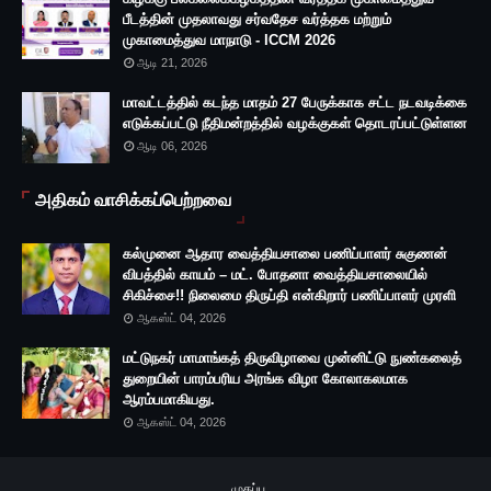
பீடத்தின் முதலாவது சர்வதேச வர்த்தக மற்றும்
முகாமைத்துவ மாநாடு - ICCM 2026
ஆடி 21, 2026
மாவட்டத்தில் கடந்த மாதம் 27 பேருக்காக சட்ட நடவடிக்கை
எடுக்கப்பட்டு நீதிமன்றத்தில் வழக்குகள் தொடரப்பட்டுள்ளன
ஆடி 06, 2026
அதிகம் வாசிக்கப்பெற்றவை
கல்முனை ஆதார வைத்தியசாலை பணிப்பாளர் சுகுணன்
விபத்தில் காயம் – மட். போதனா வைத்தியசாலையில்
சிகிச்சை!! நிலைமை திருப்தி என்கிறார் பணிப்பாளர் முரளி
ஆகஸ்ட் 04, 2026
மட்டுநகர் மாமாங்கத் திருவிழாவை முன்னிட்டு நுண்கலைத்
துறையின் பாரம்பரிய அரங்க விழா கோலாகலமாக
ஆரம்பமாகியது.
ஆகஸ்ட் 04, 2026
முகப்பு