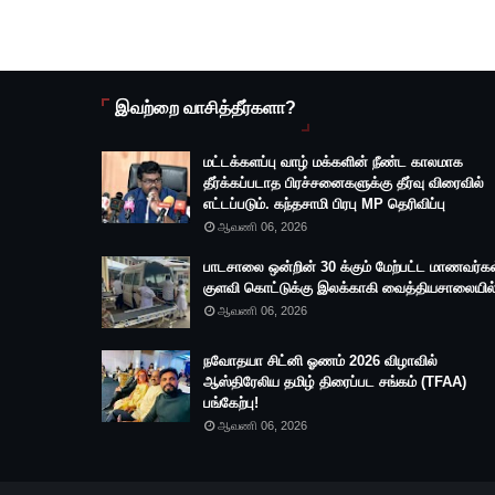
இவற்றை வாசித்தீர்களா?
மட்டக்களப்பு வாழ் மக்களின் நீண்ட காலமாக
தீர்க்கப்படாத பிரச்சனைகளுக்கு தீர்வு விரைவில்
எட்டப்படும். கந்தசாமி பிரபு MP தெரிவிப்பு
ஆவணி 06, 2026
பாடசாலை ஒன்றின் 30 க்கும் மேற்பட்ட மாணவர்கள
குளவி கொட்டுக்கு இலக்காகி வைத்தியசாலையில்
ஆவணி 06, 2026
நவோதயா சிட்னி ஓணம் 2026 விழாவில்
ஆஸ்திரேலிய தமிழ் திரைப்பட சங்கம் (TFAA)
பங்கேற்பு!
ஆவணி 06, 2026