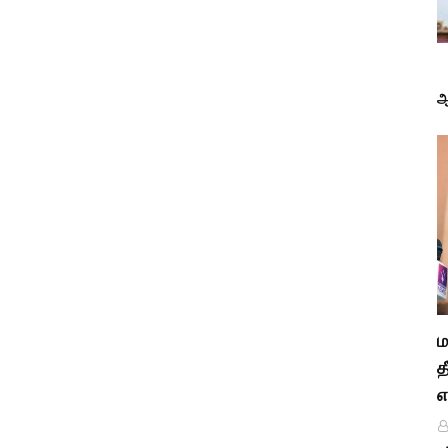
ஆ
ம
த
எ