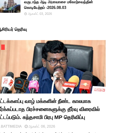
வருடாந்த ஆடி அமாவாசை மகோற்சவத்தின்
கொடியேற்றம் -2026.08.03
ஆகஸ்ட் 03, 2026
சிரியர் தெரிவு
ட்டக்களப்பு வாழ் மக்களின் நீண்ட காலமாக
ீர்க்கப்படாத பிரச்சனைகளுக்கு தீர்வு விரைவில்
ட்டப்படும். கந்தசாமி பிரபு MP தெரிவிப்பு
BATTIMEDIA
ஆகஸ்ட் 06, 2026