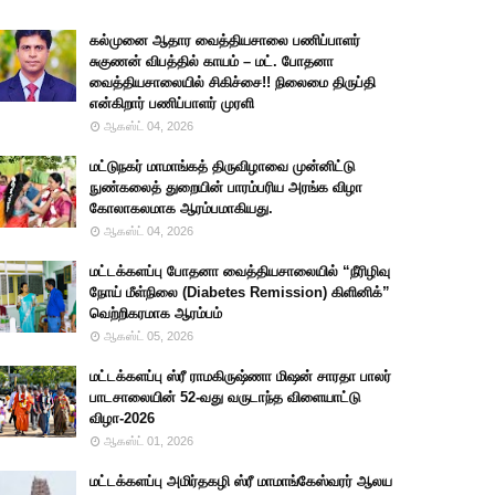
கல்முனை ஆதார வைத்தியசாலை பணிப்பாளர்
சுகுணன் விபத்தில் காயம் – மட். போதனா
வைத்தியசாலையில் சிகிச்சை!! நிலைமை திருப்தி
என்கிறார் பணிப்பாளர் முரளி
ஆகஸ்ட் 04, 2026
மட்டுநகர் மாமாங்கத் திருவிழாவை முன்னிட்டு
நுண்கலைத் துறையின் பாரம்பரிய அரங்க விழா
கோலாகலமாக ஆரம்பமாகியது.
ஆகஸ்ட் 04, 2026
மட்டக்களப்பு போதனா வைத்தியசாலையில் “நீரிழிவு
நோய் மீள்நிலை (Diabetes Remission) கிளினிக்”
வெற்றிகரமாக ஆரம்பம்
ஆகஸ்ட் 05, 2026
மட்டக்களப்பு ஸ்ரீ ராமகிருஷ்ணா மிஷன் சாரதா பாலர்
பாடசாலையின் 52-வது வருடாந்த விளையாட்டு
விழா-2026
ஆகஸ்ட் 01, 2026
மட்டக்களப்பு அமிர்தகழி ஸ்ரீ மாமாங்கேஸ்வரர் ஆலய