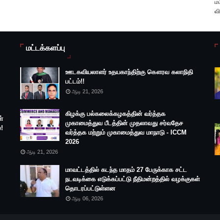
மட
வி
மட்டக்களப்பு
ஊடகவியலாளர் உதயகாந்திற்கு கௌரவ கலாநிதி
பட்டம்!!
ஆடி 21, 2026
கிழக்கு பல்கலைக்கழகத்தின் வர்த்தக
்
முகாமைத்துவ பீடத்தின் முதலாவது சர்வதேச
!
வர்த்தக மற்றும் முகாமைத்துவ மாநாடு - ICCM
2026
ஆடி 21, 2026
மாவட்டத்தில் கடந்த மாதம் 27 பேருக்காக சட்ட
நடவடிக்கை எடுக்கப்பட்டு நீதிமன்றத்தில் வழக்குகள்
தொடரப்பட்டுள்ளன
ஆடி 06, 2026