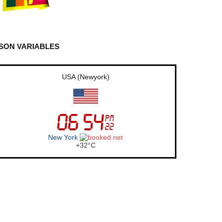
SON VARIABLES
UK (London)
London
+
21°
C