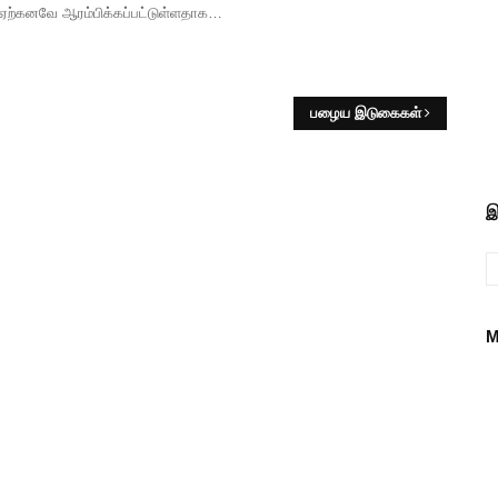
 ஏற்கனவே ஆரம்பிக்கப்பட்டுள்ளதாக…
பழைய இடுகைகள்
இ
M