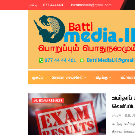
முகப்பு
077 4444401
battimedialk@gmail.com
முகப்பு
பிரதான செய்திகள்
கிழக்கு
கட்டுரை
Battimedia
உயர்தரப்
AL-EXAM RESULTS
வெளியிடப
BATTIMED
கடந்த உயர்தர
திணைக்களம் 