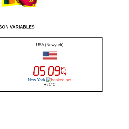
SON VARIABLES
UK (London)
London
+
22°
C