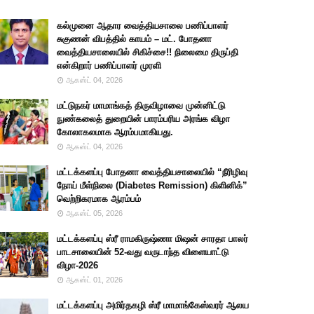
கல்முனை ஆதார வைத்தியசாலை பணிப்பாளர்
சுகுணன் விபத்தில் காயம் – மட். போதனா
வைத்தியசாலையில் சிகிச்சை!! நிலைமை திருப்தி
என்கிறார் பணிப்பாளர் முரளி
ஆகஸ்ட் 04, 2026
மட்டுநகர் மாமாங்கத் திருவிழாவை முன்னிட்டு
நுண்கலைத் துறையின் பாரம்பரிய அரங்க விழா
கோலாகலமாக ஆரம்பமாகியது.
ஆகஸ்ட் 04, 2026
மட்டக்களப்பு போதனா வைத்தியசாலையில் “நீரிழிவு
நோய் மீள்நிலை (Diabetes Remission) கிளினிக்”
வெற்றிகரமாக ஆரம்பம்
ஆகஸ்ட் 05, 2026
மட்டக்களப்பு ஸ்ரீ ராமகிருஷ்ணா மிஷன் சாரதா பாலர்
பாடசாலையின் 52-வது வருடாந்த விளையாட்டு
விழா-2026
ஆகஸ்ட் 01, 2026
மட்டக்களப்பு அமிர்தகழி ஸ்ரீ மாமாங்கேஸ்வரர் ஆலய