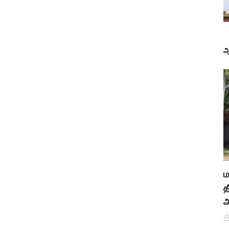
ஆ
ம
த
அ