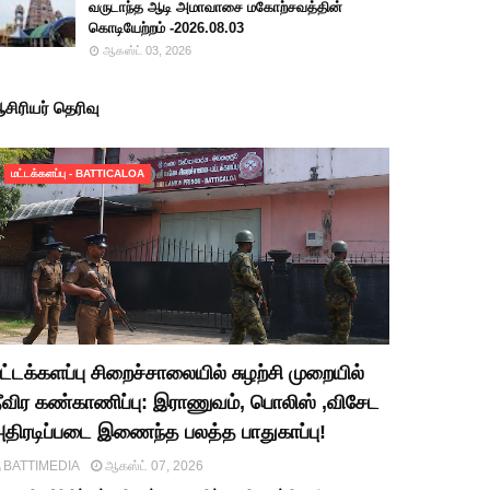
வருடாந்த ஆடி அமாவாசை மகோற்சவத்தின்
கொடியேற்றம் -2026.08.03
ஆகஸ்ட் 03, 2026
சிரியர் தெரிவு
மட்டக்களப்பு - BATTICALOA
ட்டக்களப்பு சிறைச்சாலையில் சுழற்சி முறையில்
ீவிர கண்காணிப்பு: இராணுவம், பொலிஸ் ,விசேட
திரடிப்படை இணைந்த பலத்த பாதுகாப்பு!
BATTIMEDIA
ஆகஸ்ட் 07, 2026