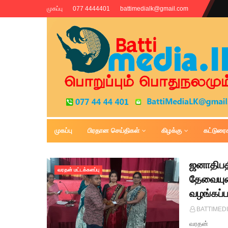
முகப்பு
077 4444401
battimedialk@gmail.com
முகப்பு
பிரதான செய்திகள்
கிழக்கு
கட்டுரை
Battimedia
ஜனாதிபத
வரதன் மட்டக்களப்பு
தேவையுட
வழங்கப்ப
BATTIMED
வரதன் ஜன