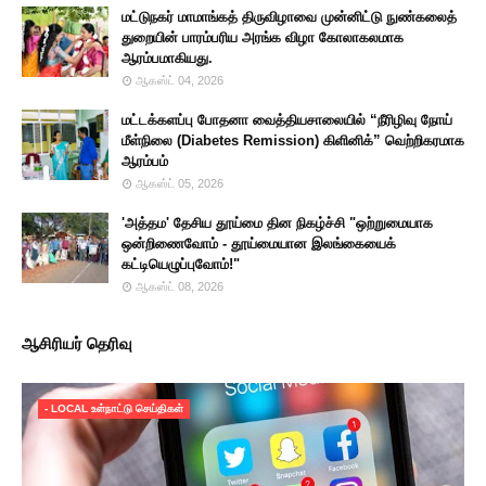
மட்டுநகர் மாமாங்கத் திருவிழாவை முன்னிட்டு நுண்கலைத்
துறையின் பாரம்பரிய அரங்க விழா கோலாகலமாக
ஆரம்பமாகியது.
ஆகஸ்ட் 04, 2026
மட்டக்களப்பு போதனா வைத்தியசாலையில் “நீரிழிவு நோய்
மீள்நிலை (Diabetes Remission) கிளினிக்” வெற்றிகரமாக
ஆரம்பம்
ஆகஸ்ட் 05, 2026
'அத்தம' தேசிய தூய்மை தின நிகழ்ச்சி "ஒற்றுமையாக
ஒன்றிணைவோம் - தூய்மையான இலங்கையைக்
கட்டியெழுப்புவோம்!"
ஆகஸ்ட் 08, 2026
ஆசிரியர் தெரிவு
- LOCAL உள்நாட்டு செய்திகள்