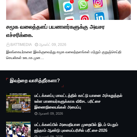
சமூக வலைத்தளப் பயனாளர்களுக்கு அவசர
எச்சரிக்கை.
BATTIMEDIA
ஆகஸ்ட் 09, 2026
இலங்கையர்களை இலக்குவைத்து சமூக வலைத்தளங்கள் மற்றும் குறுஞ்செய்தி
செயலிகள் ஊடாக முன…
இவற்றை வாசித்தீர்களா?
மட்டக்களப்பு மாவட்டத்தில் காட்டு யானை அச்சுறுத்தல்
உள்ள மாணவர்களுக்காக விசேட பரிட்சை
இணைநிலையங்கள் அமைப்பு
ஆவணி 09, 2026
மட்டக்களப்பில் அமைதியான முறையில் இடம் பெறும்
ஐந்தாம் ஆண்டு புலமைப்பரிசில் பரீட்சை-2026
ஆவணி 09, 2026