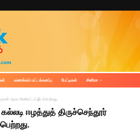
கள்
வணக்கம் மட்டக்களப்பு
பேட்டிகள்
சினிமா
் முருகன் ஆலய தேரோட்டம் இடம்பெற்றது.
கல்லடி ஈழத்துத் திருச்செந்தூர்
பெற்றது.