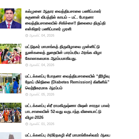
கல்முனை ஆதார வைத்தியசாலை பணிப்பாளர்
சுகுணன் விபத்தில் காயம் – மட். போதனா
வைத்தியசாலையில் சிகிச்சை!! நிலைமை திருப்தி
என்கிறார் பணிப்பாளர் முரளி
ஆகஸ்ட் 04, 2026
மட்டுநகர் மாமாங்கத் திருவிழாவை முன்னிட்டு
நுண்கலைத் துறையின் பாரம்பரிய அரங்க விழா
கோலாகலமாக ஆரம்பமாகியது.
ஆகஸ்ட் 04, 2026
மட்டக்களப்பு போதனா வைத்தியசாலையில் “நீரிழிவு
நோய் மீள்நிலை (Diabetes Remission) கிளினிக்”
வெற்றிகரமாக ஆரம்பம்
ஆகஸ்ட் 05, 2026
மட்டக்களப்பு ஸ்ரீ ராமகிருஷ்ணா மிஷன் சாரதா பாலர்
பாடசாலையின் 52-வது வருடாந்த விளையாட்டு
விழா-2026
ஆகஸ்ட் 01, 2026
மட்டக்களப்பு அமிர்தகழி ஸ்ரீ மாமாங்கேஸ்வரர் ஆலய