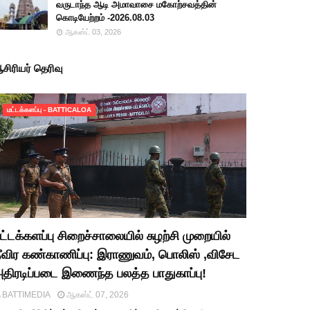
வருடாந்த ஆடி அமாவாசை மகோற்சவத்தின்
கொடியேற்றம் -2026.08.03
ஆகஸ்ட் 03, 2026
சிரியர் தெரிவு
மட்டக்களப்பு - BATTICALOA
ட்டக்களப்பு சிறைச்சாலையில் சுழற்சி முறையில்
ீவிர கண்காணிப்பு: இராணுவம், பொலிஸ் ,விசேட
திரடிப்படை இணைந்த பலத்த பாதுகாப்பு!
BATTIMEDIA
ஆகஸ்ட் 07, 2026