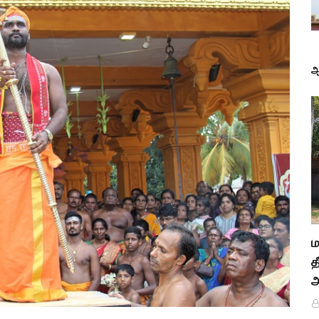
ஆ
ம
த
அ