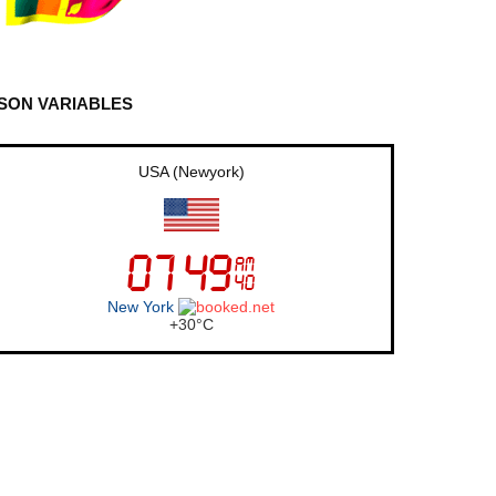
SON VARIABLES
UK (London)
London
+
22°
C