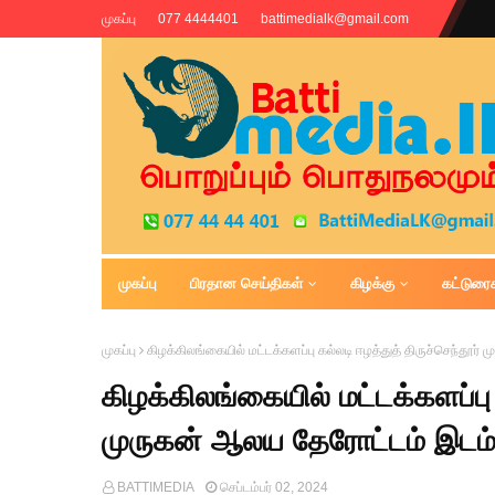
முகப்பு
077 4444401
battimedialk@gmail.com
முகப்பு
பிரதான செய்திகள்
கிழக்கு
கட்டுரை
Battimedia
முகப்பு
கிழக்கிலங்கையில் மட்டக்களப்பு கல்லடி ஈழத்துத் திருச்செந்தூர
கிழக்கிலங்கையில் மட்டக்களப்பு 
முருகன் ஆலய தேரோட்டம் இடம்
BATTIMEDIA
செப்டம்பர் 02, 2024