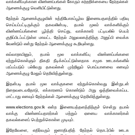
வாக்களிப்புக்கான விண்ணப்பங்கள் கோரும் சுற்றறிக்கையை தேர்தல்கள்
ஆணைக்குழு வெளியிட்டுள்ளது.
தேர்தல் ஆணைக்குழுவின் உத்தியோகப்பூர்வ இணையதளத்தில் பதிவு
செய்யப்பட்டிருக்கும் தகவலின்படி, தபால் மூலம் வாக்களிக்கும்
விண்ணப்பங்களை பூர்த்தி செய்து, வாக்காளர் பட்டியலில் பெயர்
குறிப்பிடப்பட்டுள்ள மாவட்ட தேர்தல் அலுவலகத்திற்கு அனுப்பி வைக்க
வேண்டும் என்று தேர்தல் ஆணைக்குழு கூறியுள்ளது.
எவ்வாறாயினும், தபால் மூல வாக்களிப்பு விண்ணப்பங்களை
ஏற்றுக்கொள்ளும் திகதி நீடிக்கப்பட்டுள்ளதாக சமூக ஊடகங்களில்
பரப்பப்படும் பல்வேறு தகவல்கள் முற்றிலும் பொய்யானவை எனவும்
ஆணைக்குழு மேலும் தெரிவித்துள்ளது.
இதன்படி தபால் மூல வாக்குகளை ஏற்றுக்கொள்வது இன்றுடன்
நிறைவடைவதோடு, எக்காரணம் கொண்டும் அது ஒத்திவைக்கப்பட
மாட்டாது எனவும் தேர்தல்கள் ஆணைக்குழு தெரிவித்துள்ளது.
www.elections.gov.lk என்ற இணையத்தளத்திற்குச் சென்று தபால்
வாக்கு விண்ணப்பதாரர்கள் மற்றும் ஏனைய வாக்காளர்கள்
தகவல்களைப் பெற்றுக்கொள்ள முடியும்.
இதேவேளை, எதிர்வரும் ஜனாதிபதித் தேர்தல் தொடர்பில் ஊடக