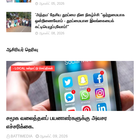
ஆகஸ்ட் 05, 2026
'அத்தம' தேசிய தூய்மை தின நிகழ்ச்சி "ஒற்றுமையாக
ஒன்றிணைவோம் - தூய்மையான இலங்கையைக்
கட்டியெழுப்புவோம்!"
ஆகஸ்ட் 08, 2026
ஆசிரியர் தெரிவு
- LOCAL உள்நாட்டு செய்திகள்
சமூக வலைத்தளப் பயனாளர்களுக்கு அவசர
எச்சரிக்கை.
BATTIMEDIA
ஆகஸ்ட் 09, 2026