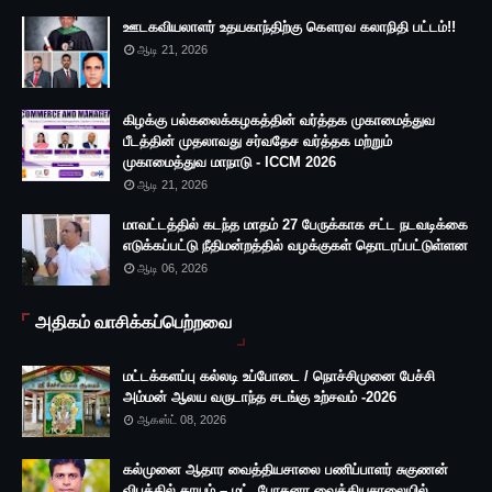
ஊடகவியலாளர் உதயகாந்திற்கு கௌரவ கலாநிதி பட்டம்!!
ஆடி 21, 2026
கிழக்கு பல்கலைக்கழகத்தின் வர்த்தக முகாமைத்துவ
பீடத்தின் முதலாவது சர்வதேச வர்த்தக மற்றும்
முகாமைத்துவ மாநாடு - ICCM 2026
ஆடி 21, 2026
மாவட்டத்தில் கடந்த மாதம் 27 பேருக்காக சட்ட நடவடிக்கை
எடுக்கப்பட்டு நீதிமன்றத்தில் வழக்குகள் தொடரப்பட்டுள்ளன
ஆடி 06, 2026
அதிகம் வாசிக்கப்பெற்றவை
மட்டக்களப்பு கல்லடி உப்போடை / நொச்சிமுனை பேச்சி
அம்மன் ஆலய வருடாந்த சடங்கு உற்சவம் -2026
ஆகஸ்ட் 08, 2026
கல்முனை ஆதார வைத்தியசாலை பணிப்பாளர் சுகுணன்
விபத்தில் காயம் – மட். போதனா வைத்தியசாலையில்