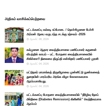
அதிகம் வாசிக்கப்பெற்றவை
மட்டக்களப்பு கல்லடி உப்போடை / நொச்சிமுனை பேச்சி
அம்மன் ஆலய வருடாந்த சடங்கு உற்சவம் -2026
ஆகஸ்ட் 08, 2026
கல்முனை ஆதார வைத்தியசாலை பணிப்பாளர் சுகுணன்
விபத்தில் காயம் – மட். போதனா வைத்தியசாலையில்
சிகிச்சை!! நிலைமை திருப்தி என்கிறார் பணிப்பாளர் முரளி
ஆகஸ்ட் 04, 2026
மட்டுநகர் மாமாங்கத் திருவிழாவை முன்னிட்டு நுண்கலைத்
துறையின் பாரம்பரிய அரங்க விழா கோலாகலமாக
ஆரம்பமாகியது.
ஆகஸ்ட் 04, 2026
மட்டக்களப்பு போதனா வைத்தியசாலையில் “நீரிழிவு நோய்
மீள்நிலை (Diabetes Remission) கிளினிக்” வெற்றிகரமாக
ஆரம்பம்