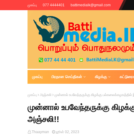
முகப்பு
077 4444401
battimedialk@gmail.com
முகப்பு
பிரதான செய்திகள்
கிழக்கு
கட்டுரை
Battimedia
முகப்பு
அஞ்சலி
முன்னால் உபவேந்தருக்கு கிழக்கு பல்கலைக்கழகத்தில் 
முன்னால் உபவேந்தருக்கு கிழக்
அஞ்சலி!!
Thaayman
ஜூன் 02, 2023