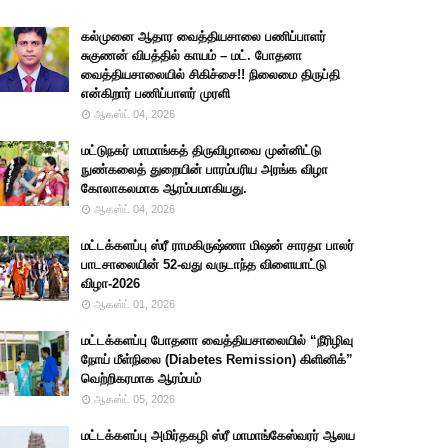
கல்முனை ஆதார வைத்தியசாலை பணிப்பாளர்
சுகுணன் விபத்தில் காயம் – மட். போதனா
வைத்தியசாலையில் சிகிச்சை!! நிலைமை திருப்தி
என்கிறார் பணிப்பாளர் முரளி
ஆகஸ்ட் 04, 2026
மட்டுநகர் மாமாங்கத் திருவிழாவை முன்னிட்டு
நுண்கலைத் துறையின் பாரம்பரிய அரங்க விழா
கோலாகலமாக ஆரம்பமாகியது.
ஆகஸ்ட் 04, 2026
மட்டக்களப்பு ஸ்ரீ ராமகிருஷ்ணா மிஷன் சாரதா பாலர்
பாடசாலையின் 52-வது வருடாந்த விளையாட்டு
விழா-2026
ஆகஸ்ட் 01, 2026
மட்டக்களப்பு போதனா வைத்தியசாலையில் “நீரிழிவு
நோய் மீள்நிலை (Diabetes Remission) கிளினிக்”
வெற்றிகரமாக ஆரம்பம்
ஆகஸ்ட் 05, 2026
மட்டக்களப்பு அமிர்தகழி ஸ்ரீ மாமாங்கேஸ்வரர் ஆலய