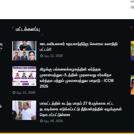
ம
ஆ
மட்டக்களப்பு
வு
ஊடகவியலாளர் உதயகாந்திற்கு கௌரவ கலாநிதி
்”
பட்டம்!!
ஆடி 21, 2026
கிழக்கு பல்கலைக்கழகத்தின் வர்த்தக
முகாமைத்துவ பீடத்தின் முதலாவது சர்வதேச
வர்த்தக மற்றும் முகாமைத்துவ மாநாடு - ICCM
2026
ஆடி 21, 2026
மாவட்டத்தில் கடந்த மாதம் 27 பேருக்காக சட்ட
்
நடவடிக்கை எடுக்கப்பட்டு நீதிமன்றத்தில் வழக்குகள்
தொடரப்பட்டுள்ளன
ஆடி 06, 2026