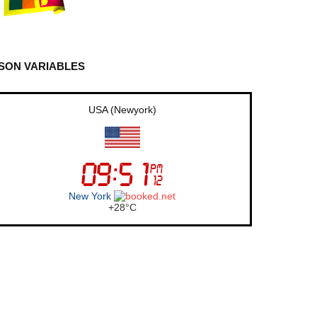
SON VARIABLES
UK (London)
London
+
24°
C