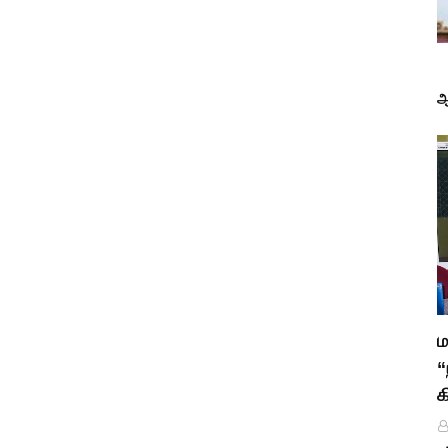
ஆ
ம
“
க