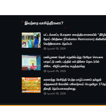
இவற்றை வாசித்தீர்களா?
மட்டக்களப்பு போதனா வைத்தியசாலையில் “நீரிழி
நோய் மீள்நிலை (Diabetes Remission) கிளினிக
வெற்றிகரமாக ஆரம்பம்
ஆவணி 05, 2026
மண்முனை தென் எருவில்பற்று பிரதேச செயலக
மாநாட்டு மண்டபத்தில் எல்-நினோ தொடர்பில்
விசேட விழிப்புணர்வு கருத்தரங்கு
ஆவணி 05, 2026
வரலாற்று பிரசித்தி பெற்ற யாழ்ப்பாணம் நல்லூர்
கந்தசுவாமி கோவில் மகோற்சவப் பெருவிழா 17ஆம
திகதி ஆரம்பமாகவுள்ளது.
ஆவணி 05, 2026