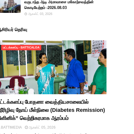
வருடாந்த ஆடி அமாவாசை மகோற்சவத்தின்
கொடியேற்றம் -2026.08.03
ஆகஸ்ட் 03, 2026
சிரியர் தெரிவு
மட்டக்களப்பு - BATTICALOA
ட்டக்களப்பு போதனா வைத்தியசாலையில்
நீரிழிவு நோய் மீள்நிலை (Diabetes Remission)
ிளினிக்” வெற்றிகரமாக ஆரம்பம்
BATTIMEDIA
ஆகஸ்ட் 05, 2026