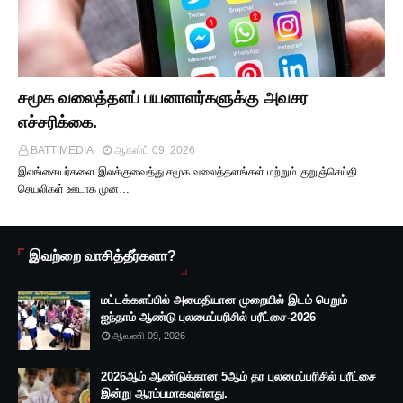
சமூக வலைத்தளப் பயனாளர்களுக்கு அவசர
எச்சரிக்கை.
BATTIMEDIA
ஆகஸ்ட் 09, 2026
இலங்கையர்களை இலக்குவைத்து சமூக வலைத்தளங்கள் மற்றும் குறுஞ்செய்தி
செயலிகள் ஊடாக முன…
இவற்றை வாசித்தீர்களா?
மட்டக்களப்பில் அமைதியான முறையில் இடம் பெறும்
ஐந்தாம் ஆண்டு புலமைப்பரிசில் பரீட்சை-2026
ஆவணி 09, 2026
2026ஆம் ஆண்டுக்கான 5ஆம் தர புலமைப்பரிசில் பரீட்சை
இன்று ஆரம்பமாகவுள்ளது.