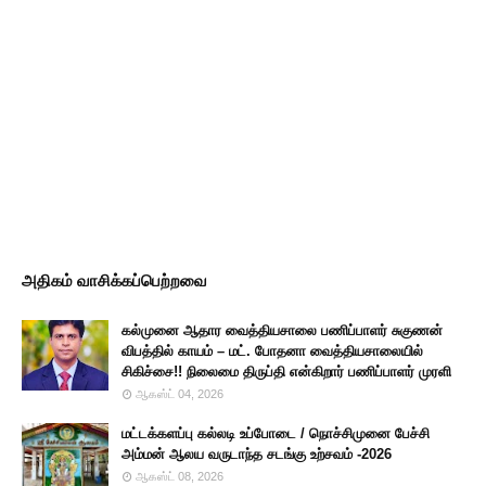
அதிகம் வாசிக்கப்பெற்றவை
கல்முனை ஆதார வைத்தியசாலை பணிப்பாளர் சுகுணன்
விபத்தில் காயம் – மட். போதனா வைத்தியசாலையில்
சிகிச்சை!! நிலைமை திருப்தி என்கிறார் பணிப்பாளர் முரளி
ஆகஸ்ட் 04, 2026
மட்டக்களப்பு கல்லடி உப்போடை / நொச்சிமுனை பேச்சி
அம்மன் ஆலய வருடாந்த சடங்கு உற்சவம் -2026
ஆகஸ்ட் 08, 2026