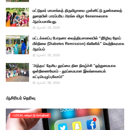
மட்டுநகர் மாமாங்கத் திருவிழாவை முன்னிட்டு நுண்கலைத்
துறையின் பாரம்பரிய அரங்க விழா கோலாகலமாக
ஆரம்பமாகியது.
ஆகஸ்ட் 04, 2026
மட்டக்களப்பு போதனா வைத்தியசாலையில் “நீரிழிவு நோய்
மீள்நிலை (Diabetes Remission) கிளினிக்” வெற்றிகரமாக
ஆரம்பம்
ஆகஸ்ட் 05, 2026
'அத்தம' தேசிய தூய்மை தின நிகழ்ச்சி "ஒற்றுமையாக
ஒன்றிணைவோம் - தூய்மையான இலங்கையைக்
கட்டியெழுப்புவோம்!"
ஆகஸ்ட் 08, 2026
ஆசிரியர் தெரிவு
- LOCAL உள்நாட்டு செய்திகள்