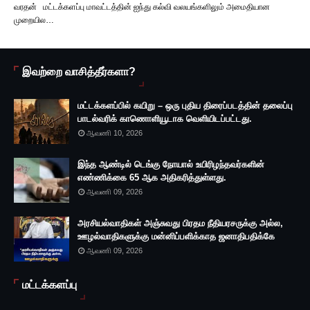
வரதன் மட்டக்களப்பு மாவட்டத்தின் ஐந்து கல்வி வலயங்களிலும் அமைதியான
முறையில…
இவற்றை வாசித்தீர்களா?
மட்டக்களப்பில் கயிறு – ஒரு புதிய திரைப்படத்தின் தலைப்பு
பாடல்வரிக் காணொளியூடாக வெளியிடப்பட்டது.
ஆவணி 10, 2026
இந்த ஆண்டில் டெங்கு நோயால் உயிரிழந்தவர்களின்
எண்ணிக்கை 65 ஆக அதிகரித்துள்ளது.
ஆவணி 09, 2026
அரசியல்வாதிகள் அஞ்சுவது பிரதம நீதியரசருக்கு அல்ல,
ஊழல்வாதிகளுக்கு மன்னிப்பளிக்காத ஜனாதிபதிக்கே
ஆவணி 09, 2026
மட்டக்களப்பு