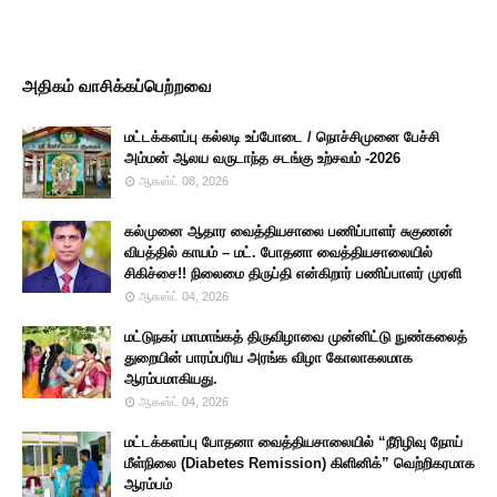
அதிகம் வாசிக்கப்பெற்றவை
மட்டக்களப்பு கல்லடி உப்போடை / நொச்சிமுனை பேச்சி
அம்மன் ஆலய வருடாந்த சடங்கு உற்சவம் -2026
ஆகஸ்ட் 08, 2026
கல்முனை ஆதார வைத்தியசாலை பணிப்பாளர் சுகுணன்
விபத்தில் காயம் – மட். போதனா வைத்தியசாலையில்
சிகிச்சை!! நிலைமை திருப்தி என்கிறார் பணிப்பாளர் முரளி
ஆகஸ்ட் 04, 2026
மட்டுநகர் மாமாங்கத் திருவிழாவை முன்னிட்டு நுண்கலைத்
துறையின் பாரம்பரிய அரங்க விழா கோலாகலமாக
ஆரம்பமாகியது.
ஆகஸ்ட் 04, 2026
மட்டக்களப்பு போதனா வைத்தியசாலையில் “நீரிழிவு நோய்
மீள்நிலை (Diabetes Remission) கிளினிக்” வெற்றிகரமாக
ஆரம்பம்