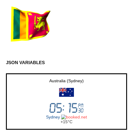
JSON VARIABLES
Sri Lanka
Colombo
+
30°
C