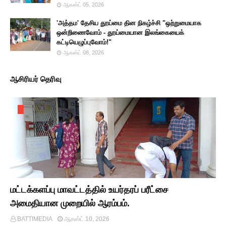
ஆகஸ்ட் 05, 2026
'அத்தம' தேசிய தூய்மை தின நிகழ்ச்சி "ஒற்றுமையாக
ஒன்றிணைவோம் - தூய்மையான இலங்கையைக்
கட்டியெழுப்புவோம்!"
ஆகஸ்ட் 08, 2026
ஆசிரியர் தெரிவு
மட்டக்களப்பு மாவட்டத்தில் உயர்தரப் பரீட்சை
அமைதியான முறையில் ஆரம்பம்.
BATTIMEDIA
ஆகஸ்ட் 10, 2026