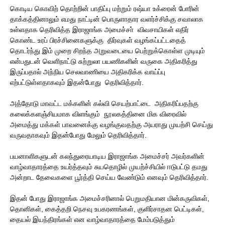
கொடிய கொவிற் தொற்றின் பாதிப்பு மற்றும் ரஷ்யா உக்ரைன் போரின்
தாக்கத்தினாலும் எமது நாட்டின் பொருளாதார வளர்ச்சிக்கு சவாலாக
உள்ளதாக தெரிவித்த இராஜாங்க அமைச்சா் விவசாயிகள் எதிர்
கொண்ட உரப் பிரச்சினைகளுக்கு திர்வுகள் வழங்கப்பட்டதைத்
தொடர்ந்து இம் முறை சிறந்த அறுவடையை பெற்றுக்கொள்ள முடியும்
என்பதுடன் வெளிநாட்டு சுற்றுலா பயணிகளின் வருகை அதிகரித்து
இருப்பதால் அந்நிய செலவாணியை அதிகரிக்க வாய்ப்பு
எற்பட்டுள்ளதாகவும் இதன்போது தெரிவித்தார்.
அத்தோடு மாவட்ட மக்களின் கல்வி செயற்பாட்டை அதிகரிப்பதற்கு
கலைக்களஞ்சியமாக விளங்கும் நூலகத்தினை மிக விரைவில்
அமைத்து மக்கள் பாவனைக்கு வழங்குவதற்கு அயராது முயற்சி செய்து
வருவதாகவும் இதன்போது மேலும் தெரிவித்தார்.
பயனாளிகளுடன் கலந்துரையாடிய இராஜாங்க அமைச்சர் அவர்களின்
வாழ்வாதாரத்தை உயர்த்தவும் சுயதொழில் முயற்ச்சியில் ஈடுபட்டு தமது
அன்றாட தேவைகளை பூர்த்தி செய்ய வேண்டும் எனவும் தெரிவித்தார்.
இதன் போது இராஜாங்க அமைச்சரினால் பெறுமதியான மின்கருவிகள்,
தொனிகள், கைத்தறி நெசவு உபகரணங்கள், குளிர்சாதன பெட்டிகள்,
தையல் இயந்திரங்கள் என வாழ்வாதாரத்தை மேம்படுத்தும்