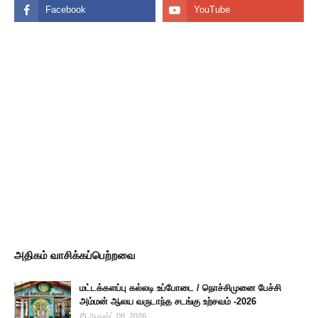
அதிகம் வாசிக்கப்பெற்றவை
மட்டக்களப்பு கல்லடி உப்போடை / நொச்சிமுனை பேச்சி
அம்மன் ஆலய வருடாந்த சடங்கு உற்சவம் -2026
ஆகஸ்ட் 08, 2026