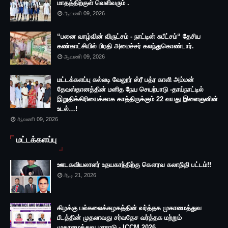
மாதத்திற்குள் வெளிவரும் .
ஆவணி 09, 2026
“பனை வாழ்வின் விருட்சம் - நாட்டின் சுபீட்சம்“ தேசிய
கண்காட்சியில் பிரதி அமைச்சர் கலந்துகொண்டார்.
ஆவணி 09, 2026
மட்டக்களப்பு கல்லடி வேலூர் ஸ்ரீ பத்ர காளி அம்மன்
தேவஸ்தானத்தின் மனித நேய செயற்பாடு -தாய்நாட்டில்
இறுதிக்கிரியைக்காக காத்திருக்கும் 22 வயது இளைஞனின்
உடல்…!
ஆவணி 09, 2026
மட்டக்களப்பு
ஊடகவியலாளர் உதயகாந்திற்கு கௌரவ கலாநிதி பட்டம்!!
ஆடி 21, 2026
கிழக்கு பல்கலைக்கழகத்தின் வர்த்தக முகாமைத்துவ
பீடத்தின் முதலாவது சர்வதேச வர்த்தக மற்றும்
முகாமைத்துவ மாநாடு - ICCM 2026