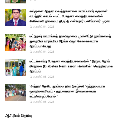
கல்முனை ஆதார வைத்தியசாலை பணிப்பாளர் சுகுணன்
விபத்தில் காயம் – மட். போதனா வைத்தியசாலையில்
சிகிச்சை!! நிலைமை திருப்தி என்கிறார் பணிப்பாளர் முரளி
ஆகஸ்ட் 04, 2026
மட்டுநகர் மாமாங்கத் திருவிழாவை முன்னிட்டு நுண்கலைத்
துறையின் பாரம்பரிய அரங்க விழா கோலாகலமாக
ஆரம்பமாகியது.
ஆகஸ்ட் 04, 2026
மட்டக்களப்பு போதனா வைத்தியசாலையில் “நீரிழிவு நோய்
மீள்நிலை (Diabetes Remission) கிளினிக்” வெற்றிகரமாக
ஆரம்பம்
ஆகஸ்ட் 05, 2026
'அத்தம' தேசிய தூய்மை தின நிகழ்ச்சி "ஒற்றுமையாக
ஒன்றிணைவோம் - தூய்மையான இலங்கையைக்
கட்டியெழுப்புவோம்!"
ஆகஸ்ட் 08, 2026
ஆசிரியர் தெரிவு