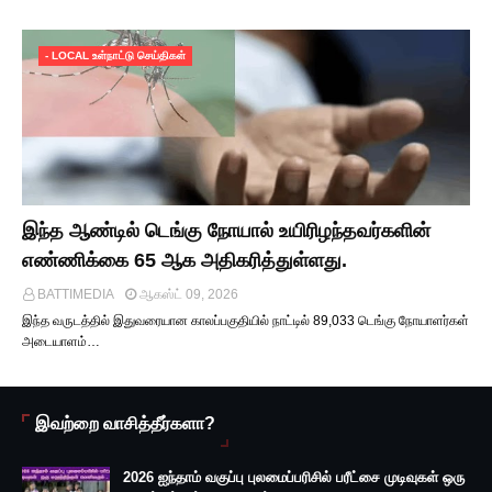
- LOCAL உள்நாட்டு செய்திகள்
இந்த ஆண்டில் டெங்கு நோயால் உயிரிழந்தவர்களின்
எண்ணிக்கை 65 ஆக அதிகரித்துள்ளது.
BATTIMEDIA
ஆகஸ்ட் 09, 2026
இந்த வருடத்தில் இதுவரையான காலப்பகுதியில் நாட்டில் 89,033 டெங்கு நோயாளர்கள்
அடையாளம்…
இவற்றை வாசித்தீர்களா?
2026 ஐந்தாம் வகுப்பு புலமைப்பரிசில் பரீட்சை முடிவுகள் ஒரு