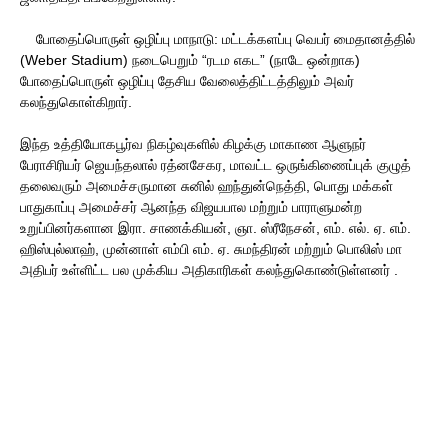
போதைப்பொருள் ஒழிப்பு மாநாடு: மட்டக்களப்பு வெபர் மைதானத்தில்
(Weber Stadium) நடைபெறும் “ரடம எகட” (நாடே ஒன்றாக)
போதைப்பொருள் ஒழிப்பு தேசிய வேலைத்திட்டத்திலும் அவர்
கலந்துகொள்கிறார்.
இந்த உத்தியோகபூர்வ நிகழ்வுகளில் கிழக்கு மாகாண ஆளுநர்
பேராசிரியர் ஜெயந்தலால் ரத்னசேகர, மாவட்ட ஒருங்கிணைப்புக் குழுத்
தலைவரும் அமைச்சருமான சுனில் ஹந்துன்நெத்தி, பொது மக்கள்
பாதுகாப்பு அமைச்சர் ஆனந்த விஜயபால மற்றும் பாராளுமன்ற
உறுப்பினர்களான இரா. சாணக்கியன், ஞா. ஸ்ரீநேசன், எம். எல். ஏ. எம்.
ஹிஸ்புல்லாஹ், முன்னாள் எம்பி எம். ஏ. சுமந்திரன் மற்றும் பொலிஸ் மா
அதிபர் உள்ளிட்ட பல முக்கிய அதிகாரிகள் கலந்துகொண்டுள்ளனர் .