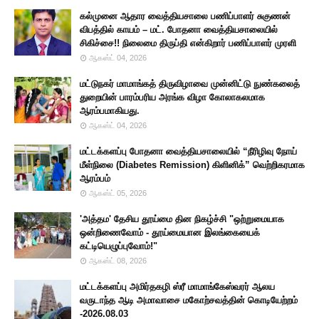
கல்முனை ஆதார வைத்தியசாலை பணிப்பாளர் சுகுணன்
விபத்தில் காயம் – மட். போதனா வைத்தியசாலையில்
சிகிச்சை!! நிலைமை திருப்தி என்கிறார் பணிப்பாளர் முரளி
ஆகஸ்ட் 04, 2026
மட்டுநகர் மாமாங்கத் திருவிழாவை முன்னிட்டு நுண்கலைத்
துறையின் பாரம்பரிய அரங்க விழா கோலாகலமாக
ஆரம்பமாகியது.
ஆகஸ்ட் 04, 2026
மட்டக்களப்பு போதனா வைத்தியசாலையில் “நீரிழிவு நோய்
மீள்நிலை (Diabetes Remission) கிளினிக்” வெற்றிகரமாக
ஆரம்பம்
ஆகஸ்ட் 05, 2026
'அத்தம' தேசிய தூய்மை தின நிகழ்ச்சி "ஒற்றுமையாக
ஒன்றிணைவோம் - தூய்மையான இலங்கையைக்
கட்டியெழுப்புவோம்!"
ஆகஸ்ட் 08, 2026
மட்டக்களப்பு அமிர்தகழி ஸ்ரீ மாமாங்கேஸ்வரர் ஆலய
வருடாந்த ஆடி அமாவாசை மகோற்சவத்தின் கொடியேற்றம்
-2026.08.03