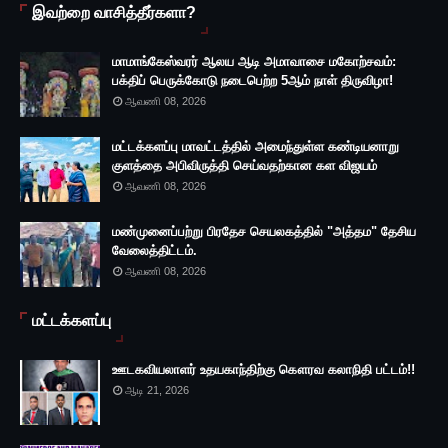
இவற்றை வாசித்தீர்களா?
மாமாங்கேஸ்வரர் ஆலய ஆடி அமாவாசை மகோற்சவம்:
பக்திப் பெருக்கோடு நடைபெற்ற 5ஆம் நாள் திருவிழா!
ஆவணி 08, 2026
மட்டக்களப்பு மாவட்டத்தில் அமைந்துள்ள கண்டியனாறு
குளத்தை அபிவிருத்தி செய்வதற்கான கள விஜயம்
ஆவணி 08, 2026
மண்முனைப்பற்று பிரதேச செயலகத்தில் "அத்தம" தேசிய
வேலைத்திட்டம்.
ஆவணி 08, 2026
மட்டக்களப்பு
ஊடகவியலாளர் உதயகாந்திற்கு கௌரவ கலாநிதி பட்டம்!!
ஆடி 21, 2026