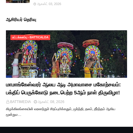
ஆகஸ்ட் 03, 2026
ஆசிரியர் தெரிவு
மட்டக்களப்பு - BATTICALOA
மாமாங்கேஸ்வரர் ஆலய ஆடி அமாவாசை மகோற்சவம்:
பக்திப் பெருக்கோடு நடைபெற்ற 5ஆம் நாள் திருவிழா!
BATTIMEDIA
ஆகஸ்ட் 08, 2026
​கிழக்கிலங்கையின் வரலாற்றுச் சிறப்புமிக்கதும், மூர்த்தி, தலம், தீர்த்தம் ஆகிய
மூன்றும…