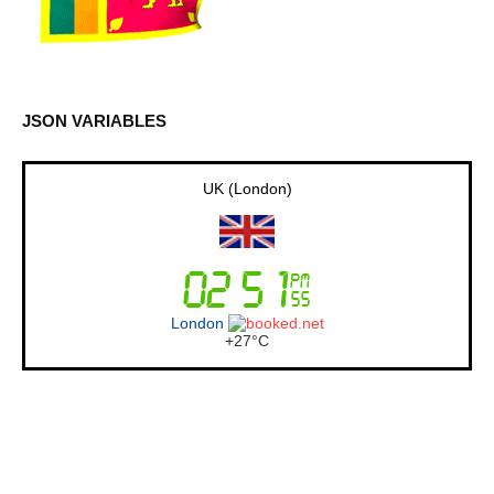
JSON VARIABLES
Australia (Sydney)
Sydney
+
19°
C