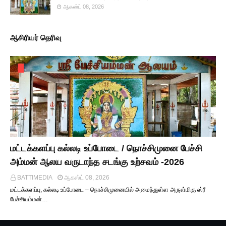
ஆகஸ்ட் 08, 2026
ஆசிரியர் தெரிவு
மட்டக்களப்பு கல்லடி உப்போடை / நொச்சிமுனை பேச்சி
அம்மன் ஆலய வருடாந்த சடங்கு உற்சவம் -2026
BATTIMEDIA
ஆகஸ்ட் 08, 2026
மட்டக்களப்பு, கல்லடி உப்போடை – நொச்சிமுனையில் அமைந்துள்ள அருள்மிகு ஸ்ரீ
பேச்சியம்மன்…