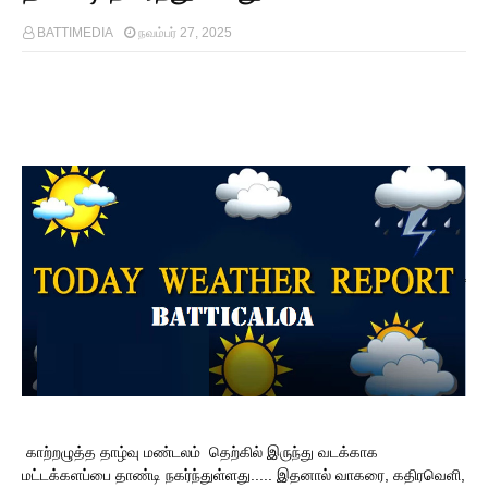
BATTIMEDIA
நவம்பர் 27, 2025
காற்றழுத்த தாழ்வு மண்டலம் தெற்கில் இருந்து வடக்காக
மட்டக்களப்பை தாண்டி நகர்ந்துள்ளது..... இதனால் வாகரை, கதிரவெளி,