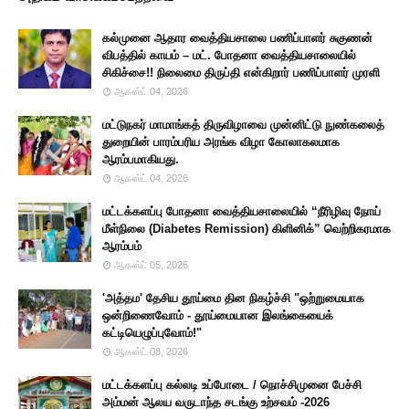
கல்முனை ஆதார வைத்தியசாலை பணிப்பாளர் சுகுணன்
விபத்தில் காயம் – மட். போதனா வைத்தியசாலையில்
சிகிச்சை!! நிலைமை திருப்தி என்கிறார் பணிப்பாளர் முரளி
ஆகஸ்ட் 04, 2026
மட்டுநகர் மாமாங்கத் திருவிழாவை முன்னிட்டு நுண்கலைத்
துறையின் பாரம்பரிய அரங்க விழா கோலாகலமாக
ஆரம்பமாகியது.
ஆகஸ்ட் 04, 2026
மட்டக்களப்பு போதனா வைத்தியசாலையில் “நீரிழிவு நோய்
மீள்நிலை (Diabetes Remission) கிளினிக்” வெற்றிகரமாக
ஆரம்பம்
ஆகஸ்ட் 05, 2026
'அத்தம' தேசிய தூய்மை தின நிகழ்ச்சி "ஒற்றுமையாக
ஒன்றிணைவோம் - தூய்மையான இலங்கையைக்
கட்டியெழுப்புவோம்!"
ஆகஸ்ட் 08, 2026
மட்டக்களப்பு கல்லடி உப்போடை / நொச்சிமுனை பேச்சி
அம்மன் ஆலய வருடாந்த சடங்கு உற்சவம் -2026