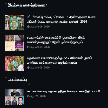
இவற்றை வாசித்தீர்களா?
மட்டக்களப்பு கல்லடி உப்போடை / நொச்சிமுனை பேச்சி
அம்மன் ஆலய வருடாந்த சடங்கு உற்சவம் -2026
ஆவணி 08, 2026
சமகாலத்தில் மருத்துவிச்சி முறையினை மீளக்
கொண்டுவருதலும் அதன் முக்கியத்துவமும்.
ஆவணி 08, 2026
தென்னை விவசாயிகளுக்கு 22.7 மில்லியன் ரூபாய்
மானியக் காசோலைகள் வழங்கி வைப்பு
ஆவணி 08, 2026
மட்டக்களப்பு
ஊடகவியலாளர் உதயகாந்திற்கு கௌரவ கலாநிதி பட்டம்!!
ஆடி 21, 2026