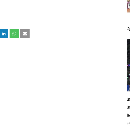
ஆ
ம
ம
ந