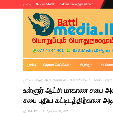
முகப்பு
077 4444401
battimedialk@gmail.com
முகப்பு
பிரதான செய்திகள்
கிழக்கு
கட்டுரை
Battimedia
முகப்பு
உள்ளூர் ஆட்சி மாகாண சபை அமைச்சினால் மட்டக்களப்பு மாநகர சபை
உள்ளூர் ஆட்சி மாகாண சபை அமை
சபை புதிய கட்டிடத்திற்கான அடிக
BATTIMEDIA
ஏப்ரல் 30, 2025