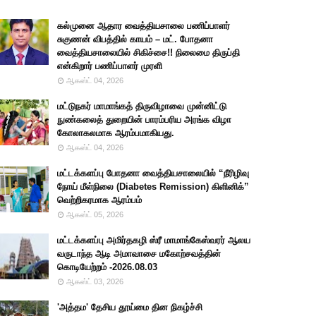
கல்முனை ஆதார வைத்தியசாலை பணிப்பாளர்
சுகுணன் விபத்தில் காயம் – மட். போதனா
வைத்தியசாலையில் சிகிச்சை!! நிலைமை திருப்தி
என்கிறார் பணிப்பாளர் முரளி
ஆகஸ்ட் 04, 2026
மட்டுநகர் மாமாங்கத் திருவிழாவை முன்னிட்டு
நுண்கலைத் துறையின் பாரம்பரிய அரங்க விழா
கோலாகலமாக ஆரம்பமாகியது.
ஆகஸ்ட் 04, 2026
மட்டக்களப்பு போதனா வைத்தியசாலையில் “நீரிழிவு
நோய் மீள்நிலை (Diabetes Remission) கிளினிக்”
வெற்றிகரமாக ஆரம்பம்
ஆகஸ்ட் 05, 2026
மட்டக்களப்பு அமிர்தகழி ஸ்ரீ மாமாங்கேஸ்வரர் ஆலய
வருடாந்த ஆடி அமாவாசை மகோற்சவத்தின்
கொடியேற்றம் -2026.08.03
ஆகஸ்ட் 03, 2026
'அத்தம' தேசிய தூய்மை தின நிகழ்ச்சி