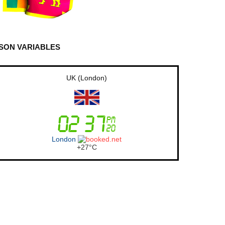
SON VARIABLES
UK (London)
London
+
27°
C