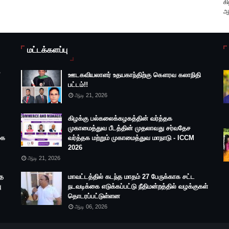
​க
ஆ
மட்டக்களப்பு
"
ஊடகவியலாளர் உதயகாந்திற்கு கௌரவ கலாநிதி
பட்டம்!!
ஆடி 21, 2026
கிழக்கு பல்கலைக்கழகத்தின் வர்த்தக
முகாமைத்துவ பீடத்தின் முதலாவது சர்வதேச
கை
வர்த்தக மற்றும் முகாமைத்துவ மாநாடு - ICCM
2026
ஆடி 21, 2026
தை
மாவட்டத்தில் கடந்த மாதம் 27 பேருக்காக சட்ட
ு
நடவடிக்கை எடுக்கப்பட்டு நீதிமன்றத்தில் வழக்குகள்
தொடரப்பட்டுள்ளன
ஆடி 06, 2026