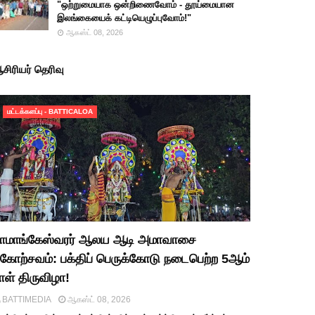
"ஒற்றுமையாக ஒன்றிணைவோம் - தூய்மையான
இலங்கையைக் கட்டியெழுப்புவோம்!"
ஆகஸ்ட் 08, 2026
சிரியர் தெரிவு
மட்டக்களப்பு - BATTICALOA
ாமாங்கேஸ்வரர் ஆலய ஆடி அமாவாசை
கோற்சவம்: பக்திப் பெருக்கோடு நடைபெற்ற 5ஆம்
ாள் திருவிழா!
BATTIMEDIA
ஆகஸ்ட் 08, 2026