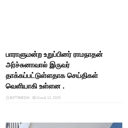
பாராளுமன்ற உறுப்பினர் ராமநாதன்
அர்ச்சுனாவால் இருவர்
தாக்கப்பட்டுள்ளதாக செய்திகள்
வெளியாகி உள்ளன .
BATTIMEDIA
பிப்ரவரி 12, 2025