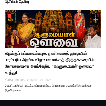
ஆசிரியர் தெரிவு
கிழக்குப் பல்கலைக்கழக நுண்கலைத் துறையின்
பாரம்பரிய அரங்க விழா: மாமாங்கத் தீர்த்தக்கரையில்
கோலாகலமாக அரங்கேறிய "ஆளுமையாள் ஔவை"
கூத்து!
BATTIMEDIA
ஆகஸ்ட் 07, 2026
செய்தி ஆசிரியர் மட்டக்களப்பு மாமாங்கப் பிள்ளையார் ஆலயத் தீர்த்தோற்சவத்
திருவிழாவைச…