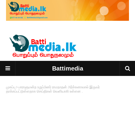
Battimedia
முகப்பு
பாராளுமன்ற உறுப்பினர் ராமநாதன் அர்ச்சுனாவால் இருவர்
தாக்கப்பட்டுள்ளதாக செய்திகள் வெளியாகி உள்ளன .