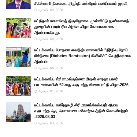
சிகிச்சை!! நிலைமை திருப்தி என்கிறார் பணிப்பாளர் முரளி
ஆகஸ்ட் 04, 2026
மட்டுநகர் மாமாங்கத் திருவிழாவை முன்னிட்டு நுண்கலைத்
துறையின் பாரம்பரிய அரங்க விழா கோலாகலமாக
ஆரம்பமாகியது.
ஆகஸ்ட் 04, 2026
மட்டக்களப்பு போதனா வைத்தியசாலையில் “நீரிழிவு நோய்
மீள்நிலை (Diabetes Remission) கிளினிக்” வெற்றிகரமாக
ஆரம்பம்
ஆகஸ்ட் 05, 2026
மட்டக்களப்பு ஸ்ரீ ராமகிருஷ்ணா மிஷன் சாரதா பாலர்
பாடசாலையின் 52-வது வருடாந்த விளையாட்டு விழா-2026
ஆகஸ்ட் 01, 2026
மட்டக்களப்பு அமிர்தகழி ஸ்ரீ மாமாங்கேஸ்வரர் ஆலய
வருடாந்த ஆடி அமாவாசை மகோற்சவத்தின் கொடியேற்றம்
-2026.08.03
ஆகஸ்ட் 03, 2026