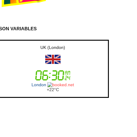
SON VARIABLES
Australia (Sydney)
Sydney
+
17°
C