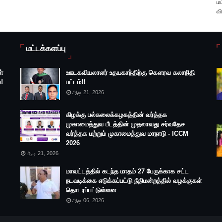
மட
வி
மட்டக்களப்பு
்
ஊடகவியலாளர் உதயகாந்திற்கு கௌரவ கலாநிதி
!
பட்டம்!!
ஆடி 21, 2026
கிழக்கு பல்கலைக்கழகத்தின் வர்த்தக
முகாமைத்துவ பீடத்தின் முதலாவது சர்வதேச
வர்த்தக மற்றும் முகாமைத்துவ மாநாடு - ICCM
2026
ஆடி 21, 2026
மாவட்டத்தில் கடந்த மாதம் 27 பேருக்காக சட்ட
நடவடிக்கை எடுக்கப்பட்டு நீதிமன்றத்தில் வழக்குகள்
தொடரப்பட்டுள்ளன
ஆடி 06, 2026