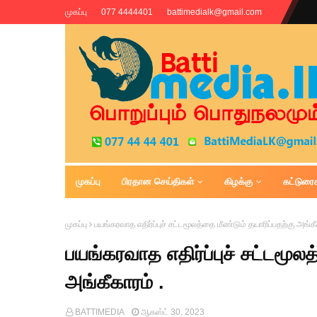
முகப்பு
077 4444401
battimedialk@gmail.com
முகப்பு
பிரதான செய்திகள்
கிழக்கு
கட்டுரை
Battimedia
முகப்பு
பயங்கரவாத எதிர்ப்புச் சட்டமூலத்தை மீண்டும் தயாரிப்பதற்கு அங்கீ
பயங்கரவாத எதிர்ப்புச் சட்டமூலத
அங்கீகாரம் .
BATTIMEDIA
ஆகஸ்ட் 30, 2023