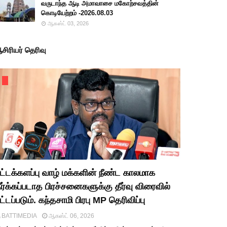
வருடாந்த ஆடி அமாவாசை மகோற்சவத்தின்
கொடியேற்றம் -2026.08.03
ஆகஸ்ட் 03, 2026
சிரியர் தெரிவு
ட்டக்களப்பு வாழ் மக்களின் நீண்ட காலமாக
ீர்க்கப்படாத பிரச்சனைகளுக்கு தீர்வு விரைவில்
ட்டப்படும். கந்தசாமி பிரபு MP தெரிவிப்பு
BATTIMEDIA
ஆகஸ்ட் 06, 2026