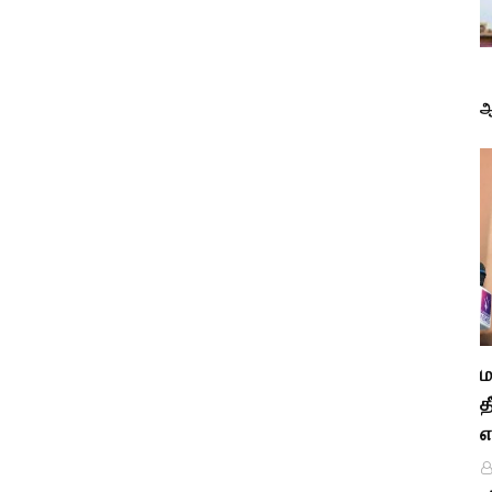
ஆ
ம
த
எ