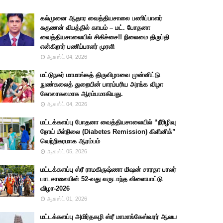
கல்முனை ஆதார வைத்தியசாலை பணிப்பாளர்
சுகுணன் விபத்தில் காயம் – மட். போதனா
வைத்தியசாலையில் சிகிச்சை!! நிலைமை திருப்தி
என்கிறார் பணிப்பாளர் முரளி
ஆகஸ்ட் 04, 2026
மட்டுநகர் மாமாங்கத் திருவிழாவை முன்னிட்டு
நுண்கலைத் துறையின் பாரம்பரிய அரங்க விழா
கோலாகலமாக ஆரம்பமாகியது.
ஆகஸ்ட் 04, 2026
மட்டக்களப்பு போதனா வைத்தியசாலையில் “நீரிழிவு
நோய் மீள்நிலை (Diabetes Remission) கிளினிக்”
வெற்றிகரமாக ஆரம்பம்
ஆகஸ்ட் 05, 2026
மட்டக்களப்பு ஸ்ரீ ராமகிருஷ்ணா மிஷன் சாரதா பாலர்
பாடசாலையின் 52-வது வருடாந்த விளையாட்டு
விழா-2026
ஆகஸ்ட் 01, 2026
மட்டக்களப்பு அமிர்தகழி ஸ்ரீ மாமாங்கேஸ்வரர் ஆலய