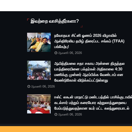
இவற்றை வாசித்தீர்களா?
நவோதயா சிட்னி ஓணம் 2026 விழாவில்
ஆஸ்திரேலிய தமிழ் திரைப்பட சங்கம் (TFAA)
பங்கேற்பு!
ஆவணி 06, 2026
ஆயித்திமலை சதா சகாய அன்னை திருத்தல
யாத்திரையினை பக்தர்கள் அதிகாலை 4:30
மணிக்கு முன்னர் ஆரம்பிக்க வேண்டாம் என
வேண்டுகோள் விடுக்கப்பட்டுள்ளது
ஆவணி 06, 2026
ஈஸ்ட் லகூன் மாநாட்டு மண்டபத்தில் பாசிக்குடாவில
கடல்சார் மற்றும் கரையோர சுற்றுலாத்துறையை
மேம்படுத்துவதற்கான உயர் மட்ட கலந்துரையாடல்
ஆவணி 06, 2026
Copyright ©
2026
Battimedia
|
Designed by: Mathan