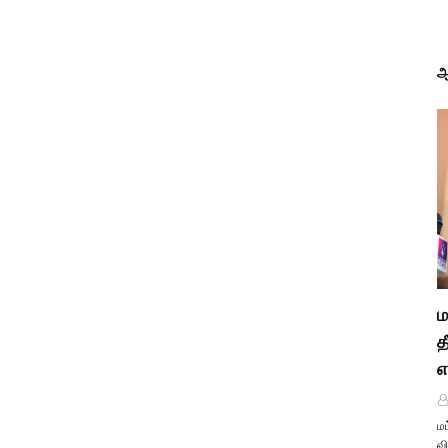
ஆ
ம
த
எ
மட
வி