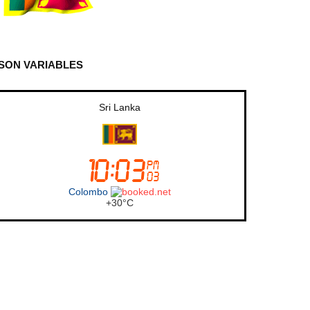
SON VARIABLES
Canada (Toronto)
Toronto
+
27°
C