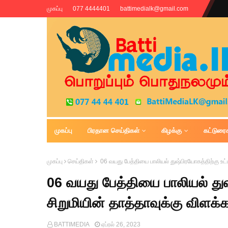
முகப்பு
077 4444401
battimedialk@gmail.com
முகப்பு
பிரதான செய்திகள்
கிழக்கு
கட்டுரை
Battimedia
முகப்பு
செய்திகள்
06 வயது பேத்தியை பாலியல் துஷ்பிரயோகத்திற்கு உட்ப
06 வயது பேத்தியை பாலியல் துஷ
சிறுமியின் தாத்தாவுக்கு விளக்க
BATTIMEDIA
ஏப்ரல் 26, 2023