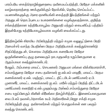
பாரம்பரிய கைத்தொழில்துறையை நவீனமயப்படுத்தி, பிரதேச மக்களின்
வாழ்வாதாரத்தை ஊக்குவிக்கும் நோக்கில், தெரிவு செய்யப்பட்ட
பயனாளிகளுக்கு அரை-தானியங்கி கைத்தறி இயந்திரங்கள் மற்றும்
அதனுடன் தொடர்புடைய உபகரணங்களை வழங்குவதற்காக, குறித்த
சங்கத்திற்கான உத்தியோகபூர்வ அனுமதி மற்றும் கையளிப்புப் பத்திரம்
இதன்போது உத்தியோகபூர்வமாக வழங்கி வைக்கப்பட்டது.
இந்நிகழ்வில் கிராமிய அபிவிருத்தி மற்றும் சமூக வலுவூட்டுகை பிரதி
அமைச்சர் வசந்த பியதிஸ்ஸ பிரதம அதிதியாகக் கலந்துகொண்டு
சிறப்பித்ததுடன், கௌரவ அதிதியாக கரையோர பிரதேச
ஒருங்கிணைப்பு குழு தலைவரும் நாடாளுமன்ற உறுப்பினருமான ஏ.
ஆதம்பாவா கலந்துகொண்டார்.
​மேலும், அம்பாறை மாவட்ட செயலாளர் அனுபமா மங்கள விக்கிரமாராச்சி,
சம்மாந்துறை பிரதேச சபை தவிசாளர் ஐ.எல்.எம் மாஹீர், மாவட்ட பிரதம
கணக்காளர் ஏ.எல். மஹ்ரூப், மாவட்ட திட்டமிடல் பணிப்பாளர் ஏ.பி.
முனாஸீர், மாவட்ட கணக்காளர் ஐ.எம். பாரீஸ் மற்றும் பிரதித் திட்டமிடல்
பணிப்பாளர் கலாநிதி ஏ.எல் முஹம்மது அஸ்லம்.சம்மாந்துறை பிரதேச
சபை உறுப்பினரும் கிளின் ஸ்ரீ்லங்கா நிகழ்ச்சித்திட்ட இணைப்பாளருமான
வை.பி.எம் நவாஸ்,அரசாங்க உயர் அதிகாரிகள்,பிரஜா சக்தி சமூக
அபிவிருத்தி குழு தவிசாளர்கள் மற்றும் பொதுமக்கள் என பலரும்
கலந்து கொண்டனர்.