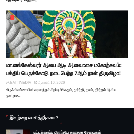
மாமாங்கேஸ்வரர் ஆலய ஆடி அமாவாசை மகோற்சவம்:
பக்திப் பெருக்கோடு நடைபெற்ற 7ஆம் நாள் திருவிழா!
BATTIMEDIA
ஆகஸ்ட் 10, 2026
கிழக்கிலங்கையின் வரலாற்றுச் சிறப்புமிக்கதும், மூர்த்தி, தலம், தீர்த்தம் ஆகிய
மூன்றும…
இவற்றை வாசித்தீர்களா?
மட்டக்களப்பு பிராந்திய சுகாதார சேவைகள்