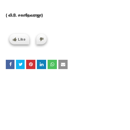
( வி.ரி. சகாதேவராஜா)
Like