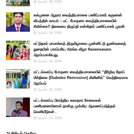
ஆகஸ்ட் 08, 2026
கல்முனை ஆதார வைத்தியசாலை பணிப்பாளர் சுகுணன்
விபத்தில் காயம் – மட். போதனா வைத்தியசாலையில்
சிகிச்சை!! நிலைமை திருப்தி என்கிறார் பணிப்பாளர் முரளி
ஆகஸ்ட் 04, 2026
மட்டுநகர் மாமாங்கத் திருவிழாவை முன்னிட்டு நுண்கலைத்
துறையின் பாரம்பரிய அரங்க விழா கோலாகலமாக
ஆரம்பமாகியது.
ஆகஸ்ட் 04, 2026
மட்டக்களப்பு போதனா வைத்தியசாலையில் “நீரிழிவு நோய்
மீள்நிலை (Diabetes Remission) கிளினிக்” வெற்றிகரமாக
ஆரம்பம்
ஆகஸ்ட் 05, 2026
மட்டக்களப்பு பிராந்திய சுகாதார சேவைகள்
பணிமனையினால் நான்கு முக்கிய ஆவணப்படுத்தல்
வெளியீடுகள் .
ஆகஸ்ட் 10, 2026
ஆசிரியர் தெரிவு