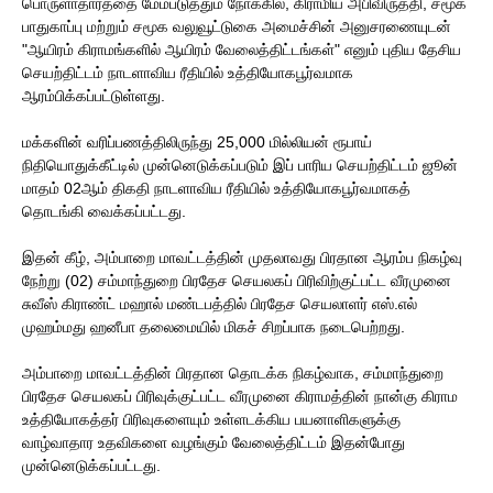
பொருளாதாரத்தை மேம்படுத்தும் நோக்கில், கிராமிய அபிவிருத்தி, சமூக
பாதுகாப்பு மற்றும் சமூக வலுவூட்டுகை அமைச்சின் அனுசரணையுடன்
"ஆயிரம் கிராமங்களில் ஆயிரம் வேலைத்திட்டங்கள்" எனும் புதிய தேசிய
செயற்திட்டம் நாடளாவிய ரீதியில் உத்தியோகபூர்வமாக
ஆரம்பிக்கப்பட்டுள்ளது.
மக்களின் வரிப்பணத்திலிருந்து 25,000 மில்லியன் ரூபாய்
நிதியொதுக்கீட்டில் முன்னெடுக்கப்படும் இப் பாரிய செயற்திட்டம் ஜூன்
மாதம் 02ஆம் திகதி நாடளாவிய ரீதியில் உத்தியோகபூர்வமாகத்
தொடங்கி வைக்கப்பட்டது.
இதன் கீழ், அம்பாறை மாவட்டத்தின் முதலாவது பிரதான ஆரம்ப நிகழ்வு
நேற்று (02) சம்மாந்துறை பிரதேச செயலகப் பிரிவிற்குட்பட்ட வீரமுனை
சுவீஸ் கிராண்ட் மஹால் மண்டபத்தில் பிரதேச செயலாளர் எஸ்.எல்
முஹம்மது ஹனீபா தலைமையில் மிகச் சிறப்பாக நடைபெற்றது.
​
அம்பாறை மாவட்டத்தின் பிரதான தொடக்க நிகழ்வாக, சம்மாந்துறை
பிரதேச செயலகப் பிரிவுக்குட்பட்ட வீரமுனை கிராமத்தின் நான்கு கிராம
உத்தியோகத்தர் பிரிவுகளையும் உள்ளடக்கிய பயனாளிகளுக்கு
வாழ்வாதார உதவிகளை வழங்கும் வேலைத்திட்டம் இதன்போது
முன்னெடுக்கப்பட்டது.