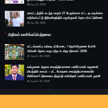
ஆடி 21, 2026
மாவட்டத்தில் கடந்த மாதம் 27 பேருக்காக சட்ட நடவடிக்கை
எடுக்கப்பட்டு நீதிமன்றத்தில் வழக்குகள் தொடரப்பட்டுள்ளன
ஆடி 06, 2026
அதிகம் வாசிக்கப்பெற்றவை
மட்டக்களப்பு கல்லடி உப்போடை / நொச்சிமுனை பேச்சி
அம்மன் ஆலய வருடாந்த சடங்கு உற்சவம் -2026
ஆகஸ்ட் 08, 2026
கல்முனை ஆதார வைத்தியசாலை பணிப்பாளர் சுகுணன்
விபத்தில் காயம் – மட். போதனா வைத்தியசாலையில்
சிகிச்சை!! நிலைமை திருப்தி என்கிறார் பணிப்பாளர் முரளி
ஆகஸ்ட் 04, 2026
முகப்பு
Copyright ©
2026
Battimedia
|
Designed by: Mathan