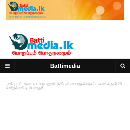
Battimedia
முகப்பு
மட்டக்களப்பு
மட்டு புதூரில் கசிப்பு வியாபாரத்தில் ஈடுபட்ட பெண் ஒருவர் 20
போத்தல் கசிப்புடன் கைது!!