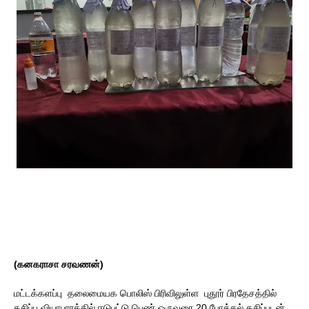
(கனகராசா சரவணன்)
மட்டக்களப்பு தலைமையக பொலிஸ் பிரிவிலுள்ள புதூர் பிரதேசத்தில்
கசிப்பு வியாபாரத்தில் ஈடுபட்டு பெண் ஒருவரை 20 போத்தல் கசிப்புடன்