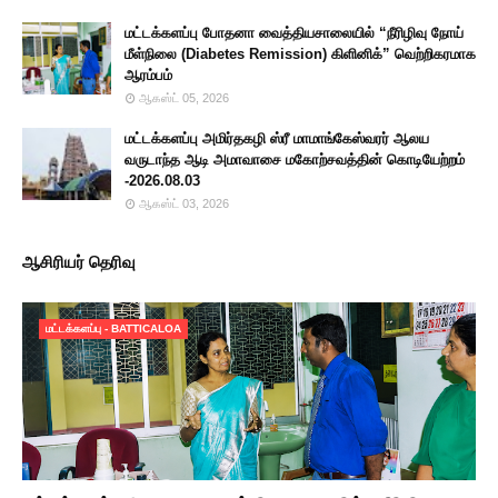
மட்டக்களப்பு போதனா வைத்தியசாலையில் “நீரிழிவு நோய்
மீள்நிலை (Diabetes Remission) கிளினிக்” வெற்றிகரமாக
ஆரம்பம்
ஆகஸ்ட் 05, 2026
மட்டக்களப்பு அமிர்தகழி ஸ்ரீ மாமாங்கேஸ்வரர் ஆலய
வருடாந்த ஆடி அமாவாசை மகோற்சவத்தின் கொடியேற்றம்
-2026.08.03
ஆகஸ்ட் 03, 2026
ஆசிரியர் தெரிவு
மட்டக்களப்பு - BATTICALOA