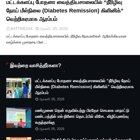
மட்டக்களப்பு போதனா வைத்தியசாலையில் “நீரிழிவு
நோய் மீள்நிலை (Diabetes Remission) கிளினிக்”
வெற்றிகரமாக ஆரம்பம்
BATTIMEDIA
ஆகஸ்ட் 05, 2026
மட்டக்களப்பு போதனா வைத்தியசாலையில், நீரிழிவு நோயாளிகள் ஆரோக்கியமான
வாழ்க்கை முறையை பின…
இவற்றை வாசித்தீர்களா?
மட்டக்களப்பு போதனா வைத்தியசாலையில் “நீரிழிவு நோய்
மீள்நிலை (Diabetes Remission) கிளினிக்” வெற்றிகரமாக
ஆரம்பம்
ஆவணி 05, 2026
மண்முனை தென் எருவில்பற்று பிரதேச செயலக மாநாட்டு
மண்டபத்தில் எல்-நினோ தொடர்பில் விசேட விழிப்புணர்வு
கருத்தரங்கு
ஆவணி 05, 2026