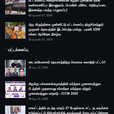
மட்டக்களப்பு சிறைச்சாலையில் சுழற்சி முறையில் தீவிர
கண்காணிப்பு: இராணுவம், பொலிஸ் ,விசேட அதிரடிப்படை
இணைந்த பலத்த பாதுகாப்பு!
ஆவணி 07, 2026
ஆடி கிருத்திகை முன்னிட்டு மட்டக்களப்பு திருச்செந்தூர்
முருகன் ஆலயத்தில் இடம்பெற்ற பால்குட பவனி 1008
சங்கா ஆபிஷேக நிகழ்வு
ஆவணி 07, 2026
மட்டக்களப்பு
ஊடகவியலாளர் உதயகாந்திற்கு கௌரவ கலாநிதி பட்டம்!!
ஆடி 21, 2026
கிழக்கு பல்கலைக்கழகத்தின் வர்த்தக முகாமைத்துவ
பீடத்தின் முதலாவது சர்வதேச வர்த்தக மற்றும்
முகாமைத்துவ மாநாடு - ICCM 2026
ஆடி 21, 2026
மாவட்டத்தில் கடந்த மாதம் 27 பேருக்காக சட்ட நடவடிக்கை
எடுக்கப்பட்டு நீதிமன்றத்தில் வழக்குகள் தொடரப்பட்டுள்ளன