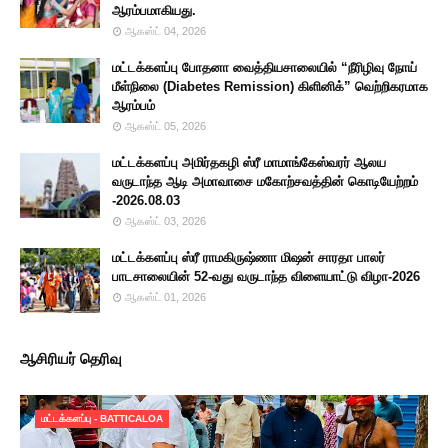
ஆரம்பமாகியது.
ஆகஸ்ட் 04, 2026
மட்டக்களப்பு போதனா வைத்தியசாலையில் “நீரிழிவு நோய்
மீள்நிலை (Diabetes Remission) கிளினிக்” வெற்றிகரமாக
ஆரம்பம்
ஆகஸ்ட் 05, 2026
மட்டக்களப்பு அமிர்தகழி ஸ்ரீ மாமாங்கேஸ்வரர் ஆலய
வருடாந்த ஆடி அமாவாசை மகோற்சவத்தின் கொடியேற்றம்
-2026.08.03
ஆகஸ்ட் 03, 2026
மட்டக்களப்பு ஸ்ரீ ராமகிருஷ்ணா மிஷன் சாரதா பாலர்
பாடசாலையின் 52-வது வருடாந்த விளையாட்டு விழா-2026
ஆகஸ்ட் 01, 2026
ஆசிரியர் தெரிவு
மட்டக்களப்பு - BATTICALOA