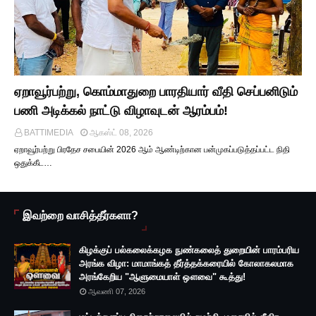
ஏறாவூர்பற்று, கொம்மாதுறை பாரதியார் வீதி செப்பனிடும்
பணி அடிக்கல் நாட்டு விழாவுடன் ஆரம்பம்!
BATTIMEDIA
ஆகஸ்ட் 08, 2026
ஏறாவூர்பற்று பிரதேச சபையின் 2026 ஆம் ஆண்டிற்கான பன்முகப்படுத்தப்பட்ட நிதி
ஒதுக்கீட…
இவற்றை வாசித்தீர்களா?
கிழக்குப் பல்கலைக்கழக நுண்கலைத் துறையின் பாரம்பரிய
அரங்க விழா: மாமாங்கத் தீர்த்தக்கரையில் கோலாகலமாக
அரங்கேறிய "ஆளுமையாள் ஔவை" கூத்து!
ஆவணி 07, 2026