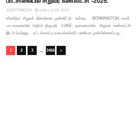
பாடசாலையில் சிறுவர் கண்காட்சி -2025.
BATTIMEDIA
அக்டோபர் 02, 2025
சர்வதேச சிறுவர் தினத்தை முன்னிட்டு கல்லடி BONNINGTON பாலர்
பாடசாலையின் அதிபர் திருமதி LUKE, தலைமையில் சிறுவர் கண்காட்சி
இடம் பெற்றது . மட்டக்களப்பு வலயக்கல்விப் பணியக முன்பிள்ளைப்பரு…
...
1
2
3
3466