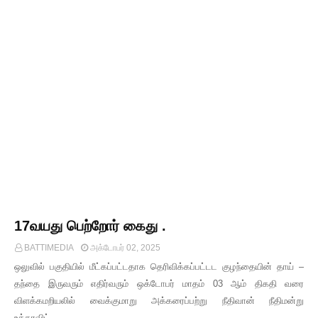
17வயது பெற்றோர் கைது .
BATTIMEDIA
அக்டோபர் 02, 2025
ஒலுவில் பகுதியில் மீட்கப்பட்டதாக தெரிவிக்கப்பட்டட குழந்தையின் தாய் –
தந்தை இருவரும் எதிர்வரும் ஒக்டோபர் மாதம் 03 ஆம் திகதி வரை
விளக்கமறியலில் வைக்குமாறு அக்கரைப்பற்று நீதிவான் நீதிமன்று
உத்தரவிட்…