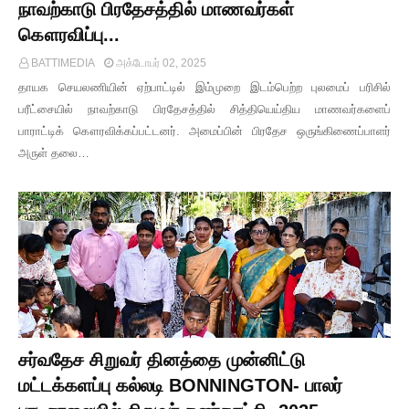
நாவற்காடு பிரதேசத்தில் மாணவர்கள்
கௌரவிப்பு...
BATTIMEDIA
அக்டோபர் 02, 2025
தாயக செயலணியின் ஏற்பாட்டில் இம்முறை இடம்பெற்ற புலமைப் பரிசில்
பரீட்சையில் நாவற்காடு பிரதேசத்தில் சித்தியெய்திய மாணவர்களைப்
பாராட்டிக் கௌரவிக்கப்பட்டனர். அமைப்பின் பிரதேச ஒருங்கிணைப்பாளர்
அருள் தலை…
சர்வதேச சிறுவர் தினத்தை முன்னிட்டு
மட்டக்களப்பு கல்லடி BONNINGTON- பாலர்