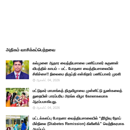
அதிகம் வாசிக்கப்பெற்றவை
கல்முனை ஆதார வைத்தியசாலை பணிப்பாளர் சுகுணன்
விபத்தில் காயம் – மட். போதனா வைத்தியசாலையில்
சிகிச்சை!! நிலைமை திருப்தி என்கிறார் பணிப்பாளர் முரளி
ஆகஸ்ட் 04, 2026
மட்டுநகர் மாமாங்கத் திருவிழாவை முன்னிட்டு நுண்கலைத்
துறையின் பாரம்பரிய அரங்க விழா கோலாகலமாக
ஆரம்பமாகியது.
ஆகஸ்ட் 04, 2026
மட்டக்களப்பு போதனா வைத்தியசாலையில் “நீரிழிவு நோய்
மீள்நிலை (Diabetes Remission) கிளினிக்” வெற்றிகரமாக
ஆரம்பம்