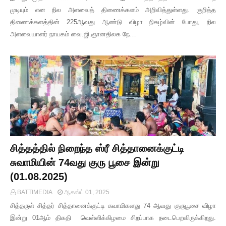
முடியும் என நில அளவைத் திணைக்களம் அறிவித்துள்ளது. குறித்த
திணைக்களத்தின் 225ஆவது ஆண்டு விழா நிகழ்வின் போது, நில
அளவையாளர் நாயகம் வை.ஜி.ஞானதிலக நே…
சித்தத்தில் நிறைந்த ஸ்ரீ சித்தானைக்குட்டி
சுவாமியின் 74வது குரு பூசை இன்று
(01.08.2025)
BATTIMEDIA
ஆகஸ்ட் 01, 2025
சித்தருள் சித்தர் சித்தானைக்குட்டி சுவாமிகளது 74 ஆவது குருபூசை விழா
இன்று 01ஆம் திகதி வெள்ளிக்கிழமை சிறப்பாக நடைபெறவிருக்கிறது.