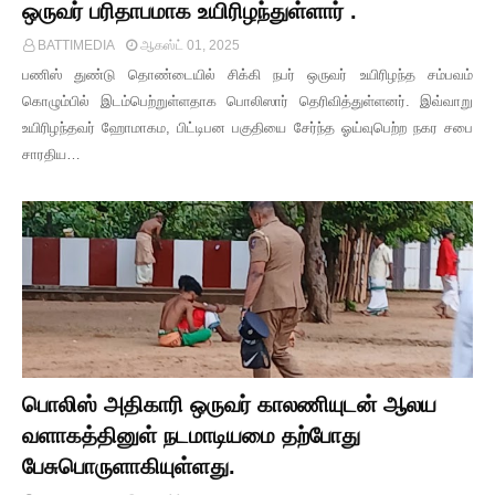
ஒருவர் பரிதாபமாக உயிரிழந்துள்ளார் .
BATTIMEDIA
ஆகஸ்ட் 01, 2025
பணிஸ் துண்டு தொண்டையில் சிக்கி நபர் ஒருவர் உயிரிழந்த சம்பவம்
கொழும்பில் இடம்பெற்றுள்ளதாக பொலிஸார் தெரிவித்துள்ளனர். இவ்வாறு
உயிரிழந்தவர் ஹோமாகம, பிட்டிபன பகுதியை சேர்ந்த ஓய்வுபெற்ற நகர சபை
சாரதிய…
பொலிஸ் அதிகாரி ஒருவர் காலணியுடன் ஆலய
வளாகத்தினுள் நடமாடியமை தற்போது
பேசுபொருளாகியுள்ளது.