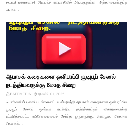
சுவாமி மகாசமாதி அடைந்த காரைதீவில் அமைந்துள்ள சித்தானைக்குட்டி
மடால…
ஆபாசக் கதைகளை ஒளிபரப்பி யூடியூப் சேனல்
நடத்தியவருக்கு 6மாத சிறை
BATTIMEDIA
ஆகஸ்ட் 01, 2025
பெண்களின் புகைப்படங்களைப் பயன்படுத்தி ஆபாசக் கதைகளை ஒளிபரப்பிய
யூடியூப் சேனல் ஒன்றை நடத்திய குற்றச்சாட்டில் விசாரணைக்கு
உட்படுத்தப்பட்ட கடுவெலையைச் சேர்ந்த ஒருவருக்கு, கொழும்பு பிரதான
நீதவான்…