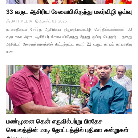
33 வருட ஆசிரிய சேவையிலிருந்து மலர்விழி ஓய்வு
BATTIMEDIA
ஆகஸ்ட் 01, 2025
காரைதீவைச் சேர்ந்த ஆசிரியை திருமதி.மலர்விழி செந்தில்வண்ணன் 33
வருடகால அரச ஆசிரியர் சேவையிலிருந்து நேற்று ஓய்வு பெற்றார். தனது
ஆசிரியர் சேவைக்காலத்தில் கிட்டத்தட்ட சுமார் 21 வருட காலம் காரைதீவு
சண…
மண்முனை தென் எருவில்பற்று பிரதேச
செயலத்தின் மாடி தோட்டத்தில் புதினா கன்றுகள்