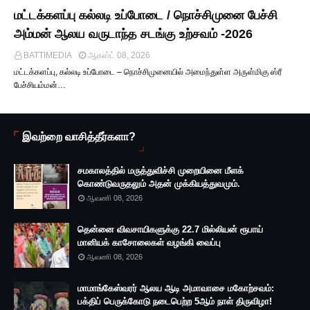
மட்டக்களப்பு கல்லடி உப்போடை / நொச்சிமுனை பேச்சி
அம்மன் ஆலய வருடாந்த சடங்கு உற்சவம் -2026
BATTIMEDIA
ஆகஸ்ட் 08, 2026
மட்டக்களப்பு, கல்லடி உப்போடை – நொச்சிமுனையில் அமைந்துள்ள அருள்மிகு ஸ்ரீ
பேச்சியம்மன்…
இவற்றை வாசித்தீர்களா?
சமகாலத்தில் மருத்துவிச்சி முறையினை மீளக்
கொண்டுவருதலும் அதன் முக்கியத்துவமும்.
ஆவணி 08, 2026
தென்னை விவசாயிகளுக்கு 22.7 மில்லியன் ரூபாய்
மானியக் காசோலைகள் வழங்கி வைப்பு
ஆவணி 08, 2026
மாமாங்கேஸ்வரர் ஆலய ஆடி அமாவாசை மகோற்சவம்:
பக்திப் பெருக்கோடு நடைபெற்ற 5ஆம் நாள் திருவிழா!