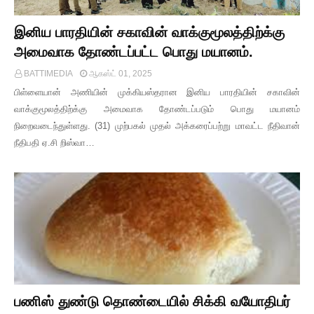
இனிய பாரதியின் சகாவின் வாக்குமூலத்திற்க்கு
அமைவாக தோண்டப்பட்ட பொது மயானம்.
BATTIMEDIA
ஆகஸ்ட் 01, 2025
பிள்ளையான் அணியின் முக்கியஸ்தரான இனிய பாரதியின் சகாவின்
வாக்குமூலத்திற்க்கு அமைவாக தோண்டப்படும் பொது மயானம்
நிறைவடைந்துள்ளது. (31) முற்பகல் முதல் அக்கரைப்பற்று மாவட்ட நீதிவான்
நீதிபதி ஏ.சி றிஸ்வா…
பணிஸ் துண்டு தொண்டையில் சிக்கி வயோதிபர்