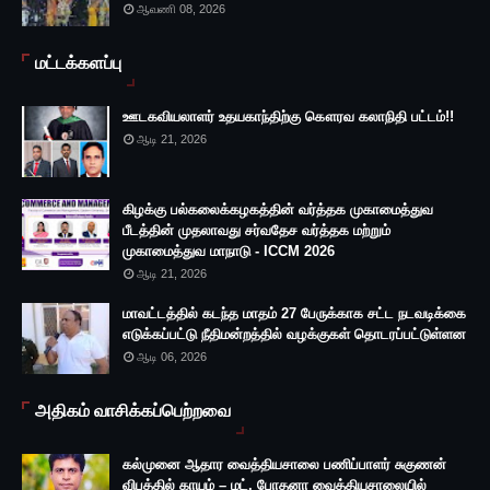
ஆவணி 08, 2026
மட்டக்களப்பு
ஊடகவியலாளர் உதயகாந்திற்கு கௌரவ கலாநிதி பட்டம்!!
ஆடி 21, 2026
கிழக்கு பல்கலைக்கழகத்தின் வர்த்தக முகாமைத்துவ
பீடத்தின் முதலாவது சர்வதேச வர்த்தக மற்றும்
முகாமைத்துவ மாநாடு - ICCM 2026
ஆடி 21, 2026
மாவட்டத்தில் கடந்த மாதம் 27 பேருக்காக சட்ட நடவடிக்கை
எடுக்கப்பட்டு நீதிமன்றத்தில் வழக்குகள் தொடரப்பட்டுள்ளன
ஆடி 06, 2026
அதிகம் வாசிக்கப்பெற்றவை
கல்முனை ஆதார வைத்தியசாலை பணிப்பாளர் சுகுணன்
விபத்தில் காயம் – மட். போதனா வைத்தியசாலையில்