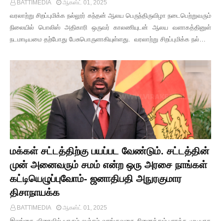
BATTIMEDIA
ஆகஸ்ட் 01, 2025
வரலாற்று சிறப்புமிக்க நல்லூர் கந்தன் ஆலய பெருந்திருவிழா நடைபெற்றுவரும்
நிலையில் பொலிஸ் அதிகாரி ஒருவர் காலணியுடன் ஆலய வளாகத்தினுள்
நடமாடியமை தற்போது பேசுபொருளாகியுள்ளது. வரலாற்று சிறப்புமிக்க நல்…
மக்கள் சட்டத்திற்கு பயப்பட வேண்டும். சட்டத்தின்
முன் அனைவரும் சமம் என்ற ஒரு அரசை நாங்கள்
கட்டியெழுப்புவோம்- ஜனாதிபதி அநுரகுமார
திசாநாயக்க
BATTIMEDIA
ஆகஸ்ட் 01, 2025
இலங்கை விரைவில் யாரும் லஞ்சம் வாங்குவதை நினைத்தும் பாரக்க முடியாத