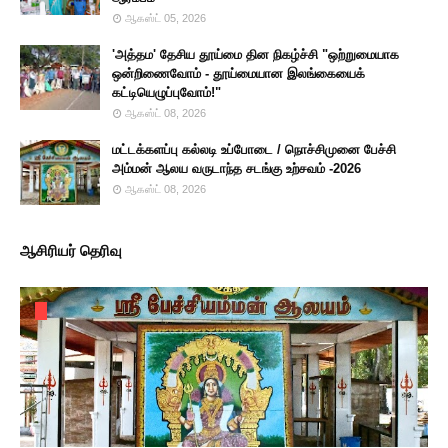
ஆகஸ்ட் 05, 2026
'அத்தம' தேசிய தூய்மை தின நிகழ்ச்சி "ஒற்றுமையாக
ஒன்றிணைவோம் - தூய்மையான இலங்கையைக்
கட்டியெழுப்புவோம்!"
ஆகஸ்ட் 08, 2026
மட்டக்களப்பு கல்லடி உப்போடை / நொச்சிமுனை பேச்சி
அம்மன் ஆலய வருடாந்த சடங்கு உற்சவம் -2026
ஆகஸ்ட் 08, 2026
ஆசிரியர் தெரிவு