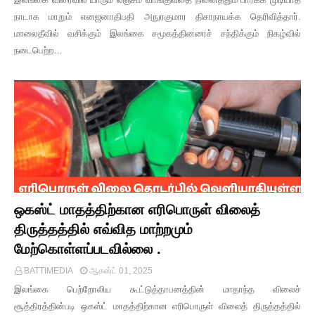
நாடாக மாறும் எனஜனாதிபதி அநுரகுமார திசாநாயக்க தெரிவித்தார்.
மாலைதீவில் வசிக்கும் இலங்கை சமூகத்தினரைச் சந்திக்கும் நிகழ்வில்
நடைபெற்ற…
ஒகஸ்ட் மாதத்திற்கான எரிபொருள் விலைத்
திருத்தத்தில் எவ்வித மாற்றமும்
மேற்கொள்ளப்படவில்லை .
BATTIMEDIA
ஆகஸ்ட் 01, 2025
இலங்கை பெற்றோலிய கூட்டுத்தாபனத்தின் மாதாந்த விலைச்
சூத்திரத்தின்படி ஒகஸ்ட் மாதத்திற்கான எரிபொருள் விலைத் திருத்தத்தில்